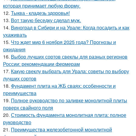
которая принимает любую форму.
12.
Тыква - кладезь здоровья!
13.
Вот такую беседку сделал муж.
14.
Виноград в Сибири и на Урале: Когда посадить и как
ухаживать
15.
Что ждет мир 6 ноября 2025 года? Прогнозы и
ожидания
16.
Выбор лучших сортов свеклы для разных регионов
России: рекомендации фермерам
17.
Какую свеклу выбрать для Урала: советы по выбору
лучших сортов
18.
Фундамент плита на ЖБ сваях: особенности и
преимущества
19.
Полное руководство по заливке монолитной плиты
поверх свайного поля
20.
Стоимость фундамента монолитная плита: полное
руководство
21.
Преимущества железобетонной монолитной