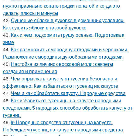
нужно правильно копать грядки лопатой и когда это
делать, плюсы и минусы
42.
Сушеные яблоки в духовке в домашних условиях.
Как сушить яблоки в газовой духовке
43.
Как и чем подкормить грушу осенью. Подготовка к
зиме
44.
Как размножить смородину отводками и черенками.
Размножение смородины дугообразными отводками
45.
Настойка из личинок восковой моли: секреты
создания и применения
46.
Чем опрыскать капусту от гусениц безопасно и
эффективно. Как избавиться от гусениц на капусте
47.
Чем и как обработать капусту. Народные средства
48.
Как избавить от гусеницы на капусте народными
средствами. 5 народных способов обработать капусту от
гусениц
49.
ᐉ Народные средства от гусениц на капусте.
Побеждаем гусениц на капусте народными средства