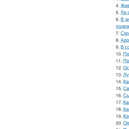
4.
Жив
5.
Ли 
6.
В з
полез
7.
Ско
8.
Аро
9.
В с
10.
По
11.
По
12.
Ос
13.
Лу
14.
Ка
15.
Св
16.
Сы
17.
Ка
18.
Ка
19.
Ко
20.
Оп