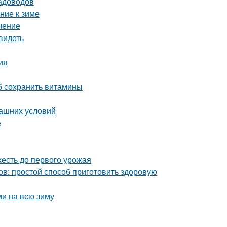
садоводов
ние к зиме
чение
видеть
ия
об сохранить витамины
машних условий
е
жесть до первого урожая
ов: простой способ приготовить здоровую
ми на всю зиму