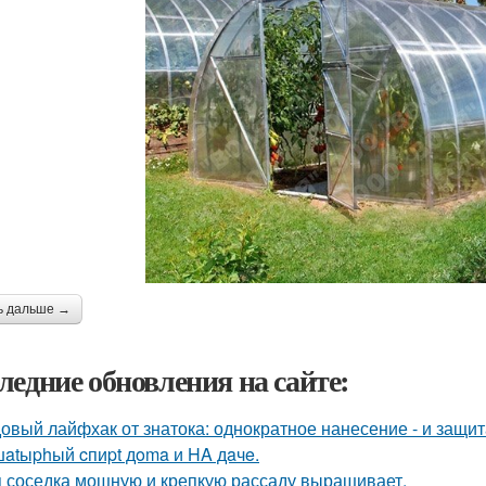
ь дальше →
ледние обновления на сайте:
овый лайфхак от знатока: однократное нанесение - и защита
atыphый cпиpt дoma и HA дaчe.
 соседка мощную и крепкую рассаду выращивает.