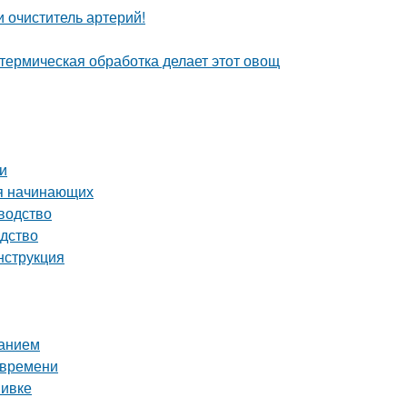
 очиститель артерий!
 термическая обработка делает этот овощ
и
ля начинающих
водство
одство
нструкция
ванием
 времени
вивке