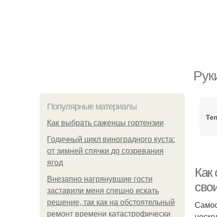
Рук
Популярные материалы
Те
Как выбрать саженцы гортензии
Годичный цикл виноградного куста:
от зимней спячки до созревания
ягод
Как 
Внезапно нагрянувшие гости
сво
заставили меня спешно искать
решение, так как на обстоятельный
Самос
ремонт времени катастрофически
неско