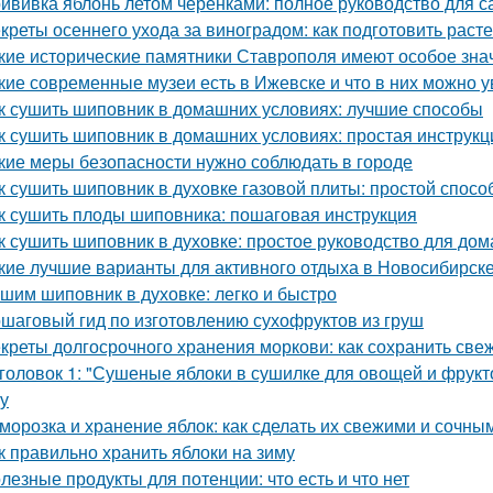
ививка яблонь летом черенками: полное руководство для 
креты осеннего ухода за виноградом: как подготовить расте
кие исторические памятники Ставрополя имеют особое зна
кие современные музеи есть в Ижевске и что в них можно у
к сушить шиповник в домашних условиях: лучшие способы
к сушить шиповник в домашних условиях: простая инструкц
кие меры безопасности нужно соблюдать в городе
к сушить шиповник в духовке газовой плиты: простой спос
к сушить плоды шиповника: пошаговая инструкция
к сушить шиповник в духовке: простое руководство для до
кие лучшие варианты для активного отдыха в Новосибирск
шим шиповник в духовке: легко и быстро
шаговый гид по изготовлению сухофруктов из груш
креты долгосрочного хранения моркови: как сохранить све
головок 1: "Сушеные яблоки в сушилке для овощей и фрукт
ку
морозка и хранение яблок: как сделать их свежими и сочны
к правильно хранить яблоки на зиму
лезные продукты для потенции: что есть и что нет