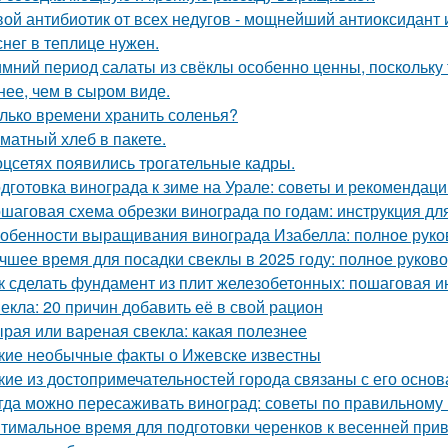
ой антибиотик от всех недугов - мощнейший антиоксидант и
снег в теплице нужен.
имний период салаты из свёклы особенно ценны, поскольку
нее, чем в сыром виде.
лько времени хранить соленья?
матный хлеб в пакете.
оцсетях появились трогательные кадры.
дготовка винограда к зиме на Урале: советы и рекомендаци
шаговая схема обрезки винограда по годам: инструкция д
обенности выращивания винограда Изабелла: полное руко
чшее время для посадки свеклы в 2025 году: полное руков
к сделать фундамент из плит железобетонных: пошаговая и
екла: 20 причин добавить её в свой рацион
рая или вареная свекла: какая полезнее
кие необычные факты о Ижевске известны
кие из достопримечательностей города связаны с его осно
гда можно пересаживать виноград: советы по правильному
тимальное время для подготовки черенков к весенней при