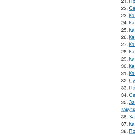
21.
Пр
22.
Се
23.
Ка
24.
Ка
25.
Ка
26.
Ка
27.
Ка
28.
Ка
29.
Ка
30.
Ка
31.
Ка
32.
Су
33.
По
34.
Се
35.
За
закус
36.
За
37.
Ка
38.
По