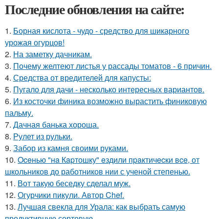
Последние обновления на сайте:
1.
Борная кислота - чудо - средство для шикарного
урожая огурцов!
2.
На заметку дачникам.
3.
Почему желтеют листья у рассады томатов - 6 причин.
4.
Средства от вредителей для капусты:
5.
Пугало для дачи - несколько интересных вариантов.
6.
Из косточки финика возможно вырастить финиковую
пальму.
7.
Дачная банька хороша.
8.
Рулет из рульки.
9.
Забор из камня своими руками.
10.
Oceнью "нa Кapтошку" eздили пpaктичecки вce, от
школьников до работников нии с ученой степенью.
11.
Вот такую беседку сделал муж.
12.
Огурчики пикули. Автор Chef.
13.
Лучшая свекла для Урала: как выбрать самую
продуктивную сортовую