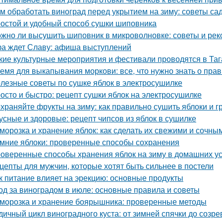
м обработать виноград перед укрытием на зиму: советы с
остой и удобный способ сушки шиповника
жно ли высушить шиповник в микроволновке: советы и ре
а ждет Славу: афиша выступлений
кие культурные мероприятия и фестивали проводятся в Таг
емя для выкапывания моркови: все, что нужно знать о пра
лезные советы по сушке яблок в электросушилке
осто и быстро: рецепт сушки яблок на электросушилке
храняйте фрукты на зиму: как правильно сушить яблоки и 
усные и здоровые: рецепт чипсов из яблок в сушилке
морозка и хранение яблок: как сделать их свежими и сочны
мние яблоки: проверенные способы сохранения
оверенные способы хранения яблок на зиму в домашних у
цепты для мужчин, которые хотят быть сильнее в постели
к питание влияет на эрекцию: основные продукты
од за виноградом в июле: основные правила и советы
морозка и хранение боярышника: проверенные методы
дичный цикл виноградного куста: от зимней спячки до созре