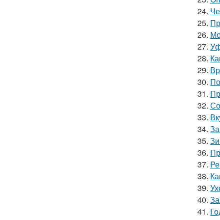
24.
Че
25.
Пр
26.
Мо
27.
Уф
28.
Ка
29.
Вр
30.
По
31.
Пр
32.
Со
33.
Вк
34.
За
35.
Зи
36.
Пр
37.
Ре
38.
Ка
39.
Ух
40.
За
41.
Го