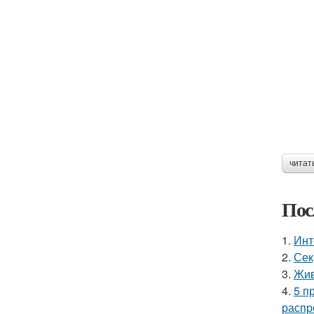
читат
Пос
1.
Инт
2.
Сек
3.
Жив
4.
5 п
распр