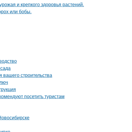
 урожая и крепкого здоровья растений.
орох или бобы.
водство
 сада
я вашего строительства
ключ
трукция
комендуют посетить туристам
Новосибирске
вивке