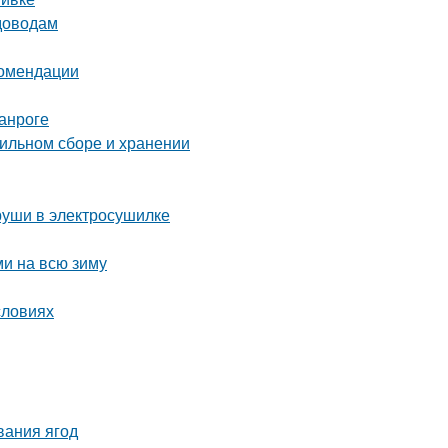
адоводам
комендации
анроге
вильном сборе и хранении
груши в электросушилке
ми на всю зиму
словиях
вания ягод