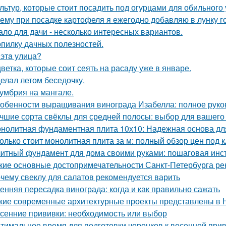
ультур, которые стоит посадить под огурцами для обильного
ему при посадке картофеля я ежегодно добавляю в лунку г
ало для дачи - несколько интересных вариантов.
опилку дачных полезностей.
 этa улица?
цветка, которые соит сеять на расаду уже в январе.
елал летом беседочку.
умбрия на мангале.
обенности выращивания винограда Изабелла: полное руко
чшие сорта свёклы для средней полосы: выбор для вашего
нолитная фундаментная плита 10х10: Надежная основа дл
олько стоит монолитная плита за м: полный обзор цен под 
итный фундамент для дома своими руками: пошаговая инс
кие основные достопримечательности Санкт-Петербурга ре
чему свеклу для салатов рекомендуется варить
енняя пересадка винограда: когда и как правильно сажать
кие современные архитектурные проекты представлены в 
сенние прививки: необходимость или выбор
тимальное время для подготовки черенков к весенней при