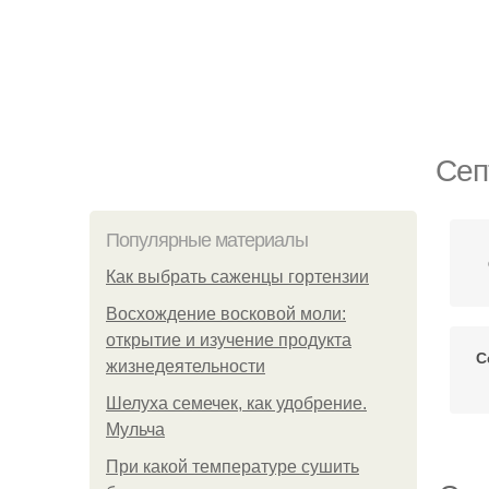
Сеп
Популярные материалы
Как выбрать саженцы гортензии
Восхождение восковой моли:
открытие и изучение продукта
С
жизнедеятельности
Шелуха семечек, как удобрение.
Мульча
При какой температуре сушить