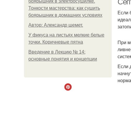
Сеп
боярышник в электросушилке.
Тонкости мастерства: как сушить
Если 
боярышник в домашних условиях
идеал
Автор: Александр шемет.
затопи
У фикуса на листьях мелкие белые
При м
точки. Коричневые пятна
ливне
Введение в Лекцию № 14:
систе
основные понятия и концепции
Если 
начну
норма