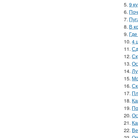
5.
9 к
6.
Поч
7.
Пуг
8.
В к
9.
Где
10.
4 
11.
Сд
12.
Ск
13.
Ос
14.
Лу
15.
Мо
16.
Ск
17.
Пл
18.
Ка
19.
По
20.
Ос
21.
Ка
22.
Ве
23.
Оп