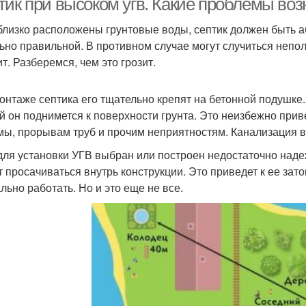
тик при высоком угв. Какие проблемы воз
близко расположены грунтовые воды, септик должен быть а
ьно правильной. В противном случае могут случиться непол
т. Разберемся, чем это грозит.
онтаже септика его тщательно крепят на бетонной подушке. 
й он поднимется к поверхности грунта. Это неизбежно при
мы, прорывам труб и прочим неприятностям. Канализация в
для установки УГВ выбран или построен недостаточно наде
т просачиваться внутрь конструкции. Это приведет к ее за
льно работать. Но и это еще не все.