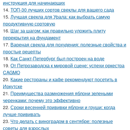
инструкция для начинающих
14.
ТОП-30 лучших сортов свеклы для вашего сада
15.
Лучшая свекла для Урала: как выбрать самую
продуктивную сортовую
16.
Шаг за шагом: как правильно уложить плиту
перекрытия на фундамент
17.
Вареная свекла для похудения: полезные свойства и
простые рецепты
18.
Как Санкт-Петербург был построен на воде
19.
От Петрозаводска к мировой сцене: успехи оркестра
CAGMO
20.
Какие рестораны и кафе рекомендуют посетить в
Иркутске
21.
Преимущества размножения яблони зелеными
черенками: почему это эффективно
22.
Сроки весенней прививки яблони и груши: когда
лучше прививать
23.
Что делать с виноградом в сентябре: полезные
советы для взрослых