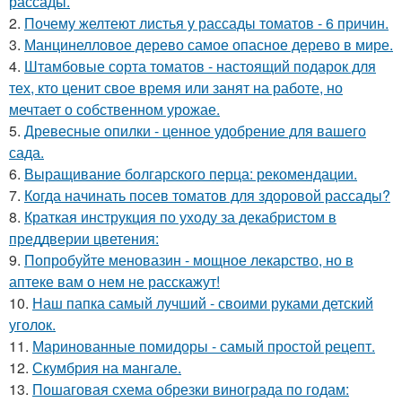
рассады.
2.
Почему желтеют листья у рассады томатов - 6 причин.
3.
Манцинелловое дерево самое опасное дерево в мире.
4.
Штамбовые сорта томатов - настоящий подарок для
тех, кто ценит свое время или занят на работе, но
мечтает о собственном урожае.
5.
Древесные опилки - ценное удобрение для вашего
сада.
6.
Выращивание болгарского перца: рекомендации.
7.
Когда начинать посев томатов для здоровой рассады?
8.
Краткая инструкция по уходу за декабристом в
преддверии цветения:
9.
Попробуйте меновазин - мощное лекарство, но в
аптеке вам о нем не расскажут!
10.
Наш папка самый лучший - своими руками детский
уголок.
11.
Маринованные помидоры - самый простой рецепт.
12.
Скумбрия на мангале.
13.
Пошаговая схема обрезки винограда по годам: