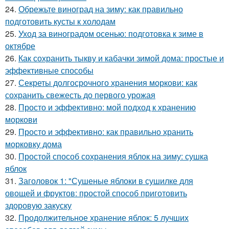
24.
Обрежьте виноград на зиму: как правильно
подготовить кусты к холодам
25.
Уход за виноградом осенью: подготовка к зиме в
октябре
26.
Как сохранить тыкву и кабачки зимой дома: простые и
эффективные способы
27.
Секреты долгосрочного хранения моркови: как
сохранить свежесть до первого урожая
28.
Просто и эффективно: мой подход к хранению
моркови
29.
Просто и эффективно: как правильно хранить
морковку дома
30.
Простой способ сохранения яблок на зиму: сушка
яблок
31.
Заголовок 1: "Сушеные яблоки в сушилке для
овощей и фруктов: простой способ приготовить
здоровую закуску
32.
Продолжительное хранение яблок: 5 лучших