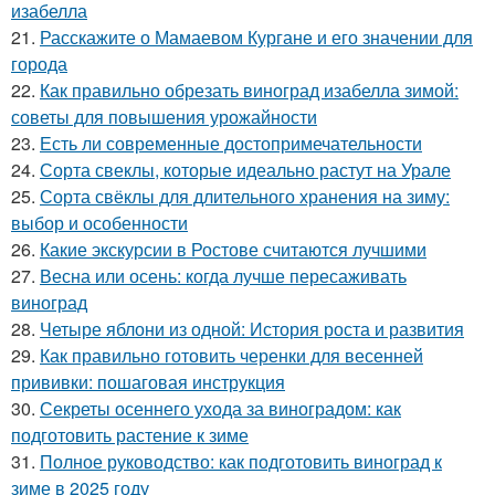
изабелла
21.
Расскажите о Мамаевом Кургане и его значении для
города
22.
Как правильно обрезать виноград изабелла зимой:
советы для повышения урожайности
23.
Есть ли современные достопримечательности
24.
Сорта свеклы, которые идеально растут на Урале
25.
Сорта свёклы для длительного хранения на зиму:
выбор и особенности
26.
Какие экскурсии в Ростове считаются лучшими
27.
Весна или осень: когда лучше пересаживать
виноград
28.
Четыре яблони из одной: История роста и развития
29.
Как правильно готовить черенки для весенней
прививки: пошаговая инструкция
30.
Секреты осеннего ухода за виноградом: как
подготовить растение к зиме
31.
Полное руководство: как подготовить виноград к
зиме в 2025 году