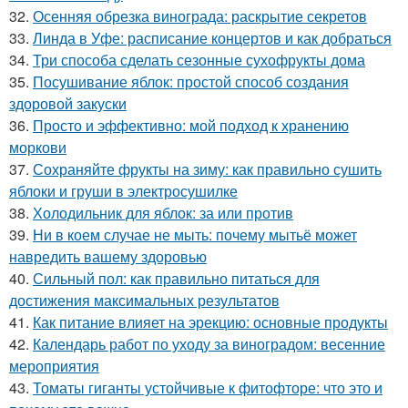
32.
Осенняя обрезка винограда: раскрытие секретов
33.
Линда в Уфе: расписание концертов и как добраться
34.
Три способа сделать сезонные сухофрукты дома
35.
Посушивание яблок: простой способ создания
здоровой закуски
36.
Просто и эффективно: мой подход к хранению
моркови
37.
Сохраняйте фрукты на зиму: как правильно сушить
яблоки и груши в электросушилке
38.
Холодильник для яблок: за или против
39.
Ни в коем случае не мыть: почему мытьё может
навредить вашему здоровью
40.
Сильный пол: как правильно питаться для
достижения максимальных результатов
41.
Как питание влияет на эрекцию: основные продукты
42.
Календарь работ по уходу за виноградом: весенние
мероприятия
43.
Томаты гиганты устойчивые к фитофторе: что это и