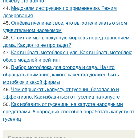
почему это важно
44.
Мидокалм инструкция по применению. Режим
дозирования
45.
Огнёвка пчелиная: все, что вы хотели знать о этом
удивительном насекомом
46.
Стоит ли мыть покупную морковь перед хранением
дома. Как долго не пропадет?
47.
Как выбрать мотоблок с нуля. Как выбрать мотоблок:
обзор моделей и рейтинг
48.
Выбор мотоблока для огорода и сада. На что
обращать внимание, какого качества должен быть
мотоблок и какой фирмы
49.
Чем опрыскать капусту от гусениц безопасно и
эффективно. Как избавиться от гусениц на капусте
50.
Как избавить от гусеницы на капусте народными
средствами. 5 народных способов обработать капусту от
гусениц