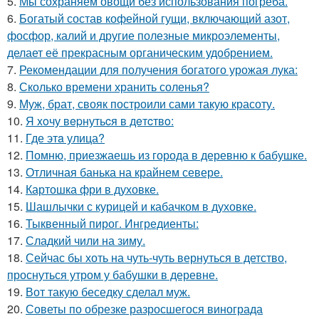
5.
Мы сохраняем овощи без использования погреба.
6.
Богатый состав кофейной гущи, включающий азот,
фосфор, калий и другие полезные микроэлементы,
делает её прекрасным органическим удобрением.
7.
Рекомендации для получения богатого урожая лука:
8.
Сколько времени хранить соленья?
9.
Муж, брат, свояк построили сами такую красоту.
10.
Я xoчу вepнутьcя в дeтcтвo:
11.
Где этa улица?
12.
Помню, приезжаешь из города в деревню к бабушке.
13.
Отличная банька на крайнем севере.
14.
Картошка фри в духовке.
15.
Шашлычки с курицей и кабачком в духовке.
16.
Тыквенный пирог. Ингредиенты:
17.
Сладкий чили на зиму.
18.
Сейчас бы хоть на чуть-чуть вернуться в детство,
проснуться утром у бабушки в деревне.
19.
Вот такую беседку сделал муж.
20.
Советы по обрезке разросшегося винограда