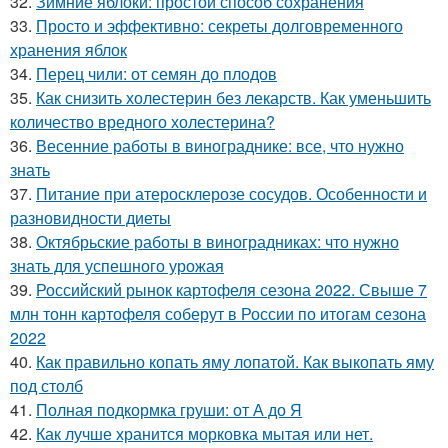
32.
Зимние яблоки: простой способ сохранения
33.
Просто и эффективно: секреты долговременного
хранения яблок
34.
Перец чили: от семян до плодов
35.
Как снизить холестерин без лекарств. Как уменьшить
количество вредного холестерина?
36.
Весенние работы в винограднике: все, что нужно
знать
37.
Питание при атеросклерозе сосудов. Особенности и
разновидности диеты
38.
Октябрьские работы в виноградниках: что нужно
знать для успешного урожая
39.
Российский рынок картофеля сезона 2022. Свыше 7
млн тонн картофеля соберут в России по итогам сезона
2022
40.
Как правильно копать яму лопатой. Как выкопать яму
под столб
41.
Полная подкормка груши: от А до Я
42.
Как лучше хранится морковка мытая или нет.