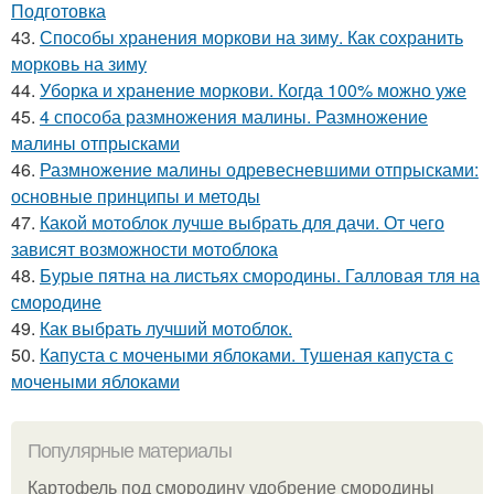
Подготовка
43.
Способы хранения моркови на зиму. Как сохранить
морковь на зиму
44.
Уборка и хранение моркови. Когда 100% можно уже
45.
4 способа размножения малины. Размножение
малины отпрысками
46.
Размножение малины одревесневшими отпрысками:
основные принципы и методы
47.
Какой мотоблок лучше выбрать для дачи. От чего
зависят возможности мотоблока
48.
Бурые пятна на листьях смородины. Галловая тля на
смородине
49.
Как выбрать лучший мотоблок.
50.
Капуста с мочеными яблоками. Тушеная капуста с
мочеными яблоками
Популярные материалы
Картофель под смородину удобрение смородины