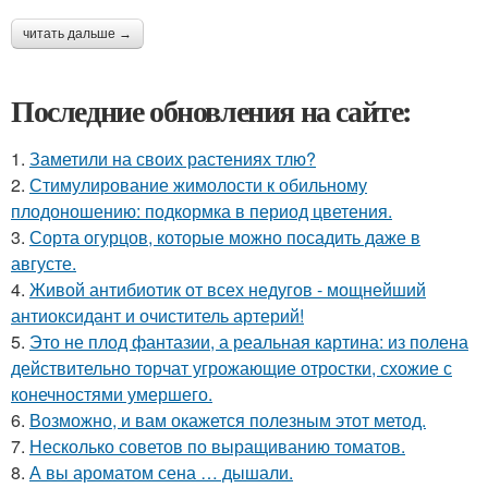
читать дальше →
Последние обновления на сайте:
1.
Заметили на своих растениях тлю?
2.
Стимулирование жимолости к обильному
плодоношению: подкормка в период цветения.
3.
Сорта огурцов, которые можно посадить даже в
августе.
4.
Живой антибиотик от всех недугов - мощнейший
антиоксидант и очиститель артерий!
5.
Это не плод фантазии, а реальная картина: из полена
действительно торчат угрожающие отростки, схожие с
конечностями умершего.
6.
Возможно, и вам окажется полезным этот метод.
7.
Несколько советов по выращиванию томатов.
8.
А вы ароматом сена … дышали.