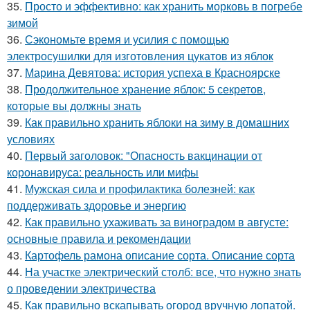
35.
Просто и эффективно: как хранить морковь в погребе
зимой
36.
Сэкономьте время и усилия с помощью
электросушилки для изготовления цукатов из яблок
37.
Марина Девятова: история успеха в Красноярске
38.
Продолжительное хранение яблок: 5 секретов,
которые вы должны знать
39.
Как правильно хранить яблоки на зиму в домашних
условиях
40.
Первый заголовок: "Опасность вакцинации от
коронавируса: реальность или мифы
41.
Мужская сила и профилактика болезней: как
поддерживать здоровье и энергию
42.
Как правильно ухаживать за виноградом в августе:
основные правила и рекомендации
43.
Картофель рамона описание сорта. Описание сорта
44.
На участке электрический столб: все, что нужно знать
о проведении электричества
45.
Как правильно вскапывать огород вручную лопатой.