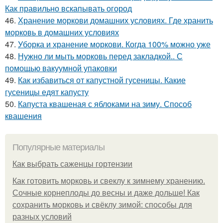
Как правильно вскапывать огород
46.
Хранение моркови домашних условиях. Где хранить
морковь в домашних условиях
47.
Уборка и хранение моркови. Когда 100% можно уже
48.
Нужно ли мыть морковь перед закладкой.. С
помощью вакуумной упаковки
49.
Как избавиться от капустной гусеницы. Какие
гусеницы едят капусту
50.
Капуста квашеная с яблоками на зиму. Способ
квашения
Популярные материалы
Как выбрать саженцы гортензии
Как готовить морковь и свеклу к зимнему хранению.
Сочные корнеплоды до весны и даже дольше! Как
сохранить морковь и свёклу зимой: способы для
разных условий