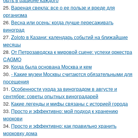
быть в рационе каждого
25.
Вареная свекла: все о ее пользе и вреде для
организма
26.
Весна или осень: когда лучше пересаживать
виноград
27.
Zoloto в Казани: календарь событий на ближайшие
месяцы
28.
От Петрозаводска к мировой сцене: успехи оркестра
CAGMO
29.
Когда была основана Москва и кем
30.
- Какие музеи Москвы считаются обязательными для
посещения
31.
Особенности ухода за виноградом в августе и
сентябре: советы опытных виноградарей
32.
Какие легенды и мифы связаны с историей города
33.
Просто и эффективно: мой подход к хранению
моркови
34.
Просто и эффективно: как правильно хранить
морковку дома