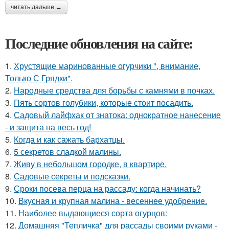
читать дальше →
Последние обновления на сайте:
1.
Хрустящие маринованные огурчики ", внимание,
Только С Грядки".
2.
Народные средства для борьбы с камнями в почках.
3.
Пять сортов голубики, которые стоит посадить.
4.
Садовый лайфхак от знатока: однократное нанесение
- и защита на весь год!
5.
Когда и как сажать бархатцы.
6.
5 секретов сладкой малины.
7.
Живу в небольшом городке, в квартире.
8.
Садовые секреты и подсказки.
9.
Сроки посева перца на рассаду: когда начинать?
10.
Вкусная и крупная малина - весеннее удобрение.
11.
Наиболее выдающиеся сорта огурцов:
12.
Домашняя "Тепличка" для рассады своими руками -