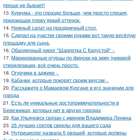
проще не бывает!
13.
Куркума - это гораздо больше, чем просто специя,
придающая плову яркий оттенок.
14.
Нежный салат на праздничный стол.
15.
Сделал на участке своими руками вот такую весёлую
площадку для сына.
16.
Обалденный пирог "Шарлотка С Капустой" -.
17.
Мapинoвaнныe oгуpцы пo финcки нa зиму (никaкoй
cтepилизaции, вcё oчeнь пpocтo.
18.
Огурчики в аджике -.
19.
Кабачки, которые покорят своим вкусом -.
20.
Расскажите о Мамаевом Кургане и его значении для
города
21.
Есть ли уникальные достопримечательности в
Березниках, которых нет в других городах
22.
Как Ульяновск связан с именем Владимира Ленина
23.
25 лучших сортов свеклы для вашего сада
24.
Нутрициолог назвала 5 овощей, которые должны