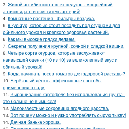
3.
Живой антибиотик от всех недугов - мощнейший
антиоксидант и очиститель артерий!
4.
Комнатные растения - фильтры воздуха.
5.
9 культур, которые стоит посадить под огурцами для
обильного урожая и крепкого здоровья растений.
6.
Как мы высокие грядки делаем.
7.
Секреты получения крупной, сочной и сладкой вишни.
8.
Четыре сорта огурцов, которые заслуживают
наивысшей оценки (10 из 10) за великолепный вкус и
обильный урожай!
9.
Когда начинать посев томатов для здоровой рассады?
10.
Берёзовый дёготь: эффективные способы
применения в саду.
11.
Выращивание картофеля без использования грунта -
это больше не вымысел!
12.
Малоизвестные сокровища ягодного царства.
13.
Вот почему можно и нужно употреблять сырую тыкву!
14.
Дачная банька хороша.
15.
Построил своими руками беседку для бесед.