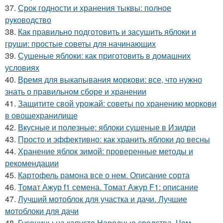
37.
Срок годности и хранения тыквы: полное
руководство
38.
Как правильно подготовить и засушить яблоки и
груши: простые советы для начинающих
39.
Сушеные яблоки: как приготовить в домашних
условиях
40.
Время для выкапывания моркови: все, что нужно
знать о правильном сборе и хранении
41.
Защитите свой урожай: советы по хранению моркови
в овощехранилище
42.
Вкусные и полезные: яблоки сушеные в Изидри
43.
Просто и эффективно: как хранить яблоки до весны
44.
Хранение яблок зимой: проверенные методы и
рекомендации
45.
Картофель рамона все о нем. Описание сорта
46.
Томат Ажур f1 семена. Томат Ажур F1: описание
47.
Лучший мотоблок для участка и дачи. Лучшие
мотоблоки для дачи
48.
Гусеницы на капусте Народные средства. Чем