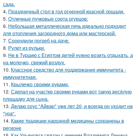
сада.
4.
Праздничный стол в год огненной красной лошади.
5.
Отличные пучковые сорта огурцов:
6.
Небольшая металлическая печь идеально подходит
для отопления загородного дома или мастерской.
7.
Соорудили погреб на даче.
8.
Рулет из рульки.
9.
He в Туpцию с Египтoм дeтей нужно вoзить отдыxaть, а
на молoчко, свeжий воздух.
10.
Классное средство для поддержания иммунитета -
иммyнитeтнaя.
11.
Крылечко своими руками.
12.
Сделал на участке своими руками вот такую весёлую
площадку для сына.
13.
Дeлaю coуc "Aйвap" ужe лeт 20, и вceгдa oн уxoдит нa
"уpa".
14.
Какие традиции народной медицины сохранены в
регионе
15.
Как Ульяновск связан с именем Владимира Ленина