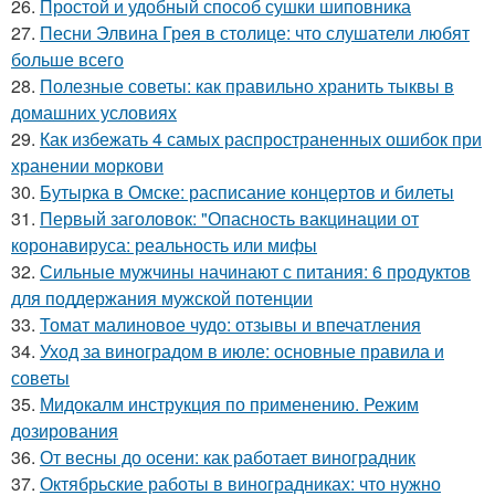
26.
Простой и удобный способ сушки шиповника
27.
Песни Элвина Грея в столице: что слушатели любят
больше всего
28.
Полезные советы: как правильно хранить тыквы в
домашних условиях
29.
Как избежать 4 самых распространенных ошибок при
хранении моркови
30.
Бутырка в Омске: расписание концертов и билеты
31.
Первый заголовок: "Опасность вакцинации от
коронавируса: реальность или мифы
32.
Сильные мужчины начинают с питания: 6 продуктов
для поддержания мужской потенции
33.
Томат малиновое чудо: отзывы и впечатления
34.
Уход за виноградом в июле: основные правила и
советы
35.
Мидокалм инструкция по применению. Режим
дозирования
36.
От весны до осени: как работает виноградник
37.
Октябрьские работы в виноградниках: что нужно