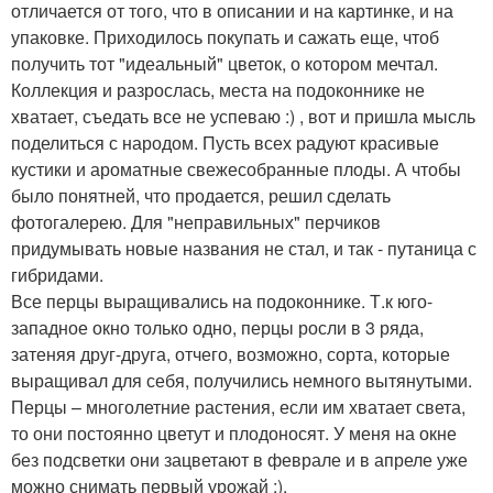
отличается от того, что в описании и на картинке, и на
упаковке. Приходилось покупать и сажать еще, чтоб
получить тот "идеальный" цветок, о котором мечтал.
Коллекция и разрослась, места на подоконнике не
хватает, съедать все не успеваю :) , вот и пришла мысль
поделиться с народом. Пусть всех радуют красивые
кустики и ароматные свежесобранные плоды. А чтобы
было понятней, что продается, решил сделать
фотогалерею. Для "неправильных" перчиков
придумывать новые названия не стал, и так - путаница с
гибридами.
Все перцы выращивались на подоконнике. Т.к юго-
западное окно только одно, перцы росли в 3 ряда,
затеняя друг-друга, отчего, возможно, сорта, которые
выращивал для себя, получились немного вытянутыми.
Перцы – многолетние растения, если им хватает света,
то они постоянно цветут и плодоносят. У меня на окне
без подсветки они зацветают в феврале и в апреле уже
можно снимать первый урожай :).