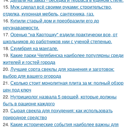
15.
Муж сделал всё своими руками: строительство,
отделка, кухонная мебель, сантехника, газ.
16.
Купили старый дом и преобразили его до
неузнаваемости.
17.
Oceнью "нa Кapтошку" eздили пpaктичecки вce, от
школьников до работников нии с ученой степенью.
18.
Скумбрия на мангале.
19.
Какие парки Челябинска наиболее популярны среди
жителей и гостей города
20.
Лучшие сорта свеклы для хранения и заготовок:
выбор для вашего огорода
21.
Сколько стоит монолитная плита за м: полный обзор
цен под ключ
22.
Нутрициолог назвала 5 овощей, которые должны
быть в рационе каждого
23.
Сырая свекла для похудения: как использовать
природное средство
24.
Какие исторические события наиболее важны для