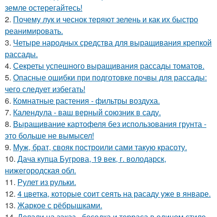
земле остерегайтесь!
2.
Почему лук и чеснок теряют зелень и как их быстро
реанимировать.
3.
Четыре народных средства для выращивания крепкой
рассады.
4.
Секреты успешного выращивания рассады томатов.
5.
Опасные ошибки при подготовке почвы для рассады:
чего следует избегать!
6.
Комнатные растения - фильтры воздуха.
7.
Календула - ваш верный союзник в саду.
8.
Выращивание картофеля без использования грунта -
это больше не вымысел!
9.
Муж, брат, свояк построили сами такую красоту.
10.
Дача купца Бугрова, 19 век, г. володарск,
нижегородская обл.
11.
Рулет из рульки.
12.
4 цветка, которые соит сеять на расаду уже в январе.
13.
Жаркое с рёбрышками.
14.
Делали на заказ - беседка и терраса в едином стиле.