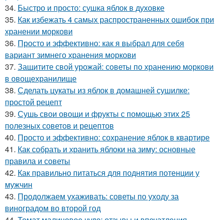
34.
Быстро и просто: сушка яблок в духовке
35.
Как избежать 4 самых распространенных ошибок при
хранении моркови
36.
Просто и эффективно: как я выбрал для себя
вариант зимнего хранения моркови
37.
Защитите свой урожай: советы по хранению моркови
в овощехранилище
38.
Сделать цукаты из яблок в домашней сушилке:
простой рецепт
39.
Сушь свои овощи и фрукты с помощью этих 25
полезных советов и рецептов
40.
Просто и эффективно: сохранение яблок в квартире
41.
Как собрать и хранить яблоки на зиму: основные
правила и советы
42.
Как правильно питаться для поднятия потенции у
мужчин
43.
Продолжаем ухаживать: советы по уходу за
виноградом во второй год
44.
Томат малиновое чудо: отзывы и впечатления