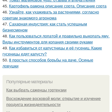
45.
Картофель рамона описание сорта. Описание сорта
46.
Узнайте, как ухаживать за растениями, согласно
советам знакомого агронома
47.
Сахарная индустрия: как стать успешным
бизнесменом
48.
Как пользоваться лопатой и правильно выкопать яму.
Виды инструментов для копания своими руками
49.
Как избавиться от капустницы и её гусениц. Какие
гусеницы едят капусту?
50.
8 простых способов борьбы на даче. Осиные
ловушки
Популярные материалы
Как выбрать саженцы гортензии
Восхождение восковой моли: открытие и изучение
продукта жизнедеятельности