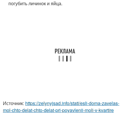
погубить личинок и яйца.
Источник:
https://zelynyjsad.info/stati/esli-doma-zavelas-
mol-chto-delat-chto-delat-pri-poyavlenii-moli-v-kvartire