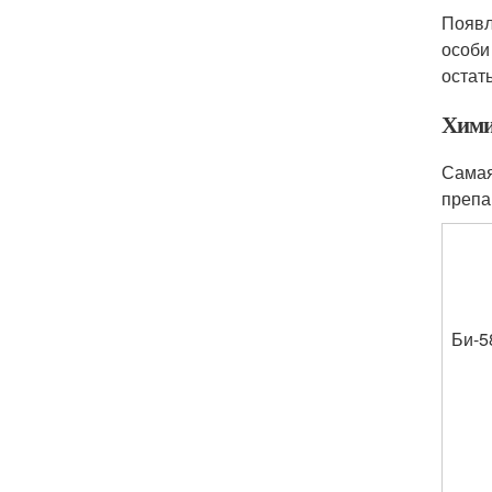
Появл
особи
остат
Хими
Самая
препа
Би-5