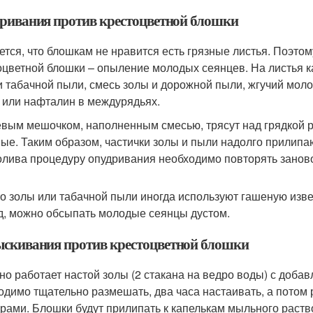
ривания против крестоцветной блошки
ется, что блошкам не нравится есть грязные листья. Поэт
оцветной блошки – опыление молодых сеянцев. На листья к
и табачной пыли, смесь золы и дорожной пыли, жгучий мол
 или нафталин в междурядьях.
вым мешочком, наполненным смесью, трясут над грядкой ра
ые. Таким образом, частички золы и пыли надолго прилипаю
олива процедуру опудривания необходимо повторять занов
о золы или табачной пыли иногда используют гашеную извес
д, можно обсыпать молодые сеянцы дустом.
скивания против крестоцветной блошки
но работает настой золы (2 стакана на ведро воды) с добав
одимо тщательно размешать, два часа настаивать, а потом 
урами. Блошки будут прилипать к капелькам мыльного раство