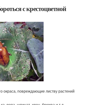
ороться с крестоцветной
ого окраса, повреждающие листву растений
ка, репа, шпинат, хрен, брюква и т.д.