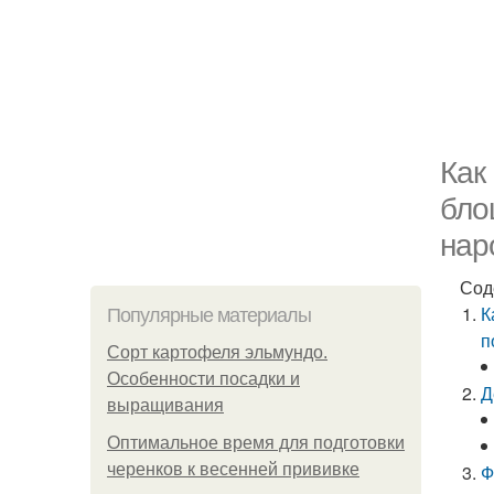
Как
бло
нар
Сод
К
Популярные материалы
п
Сорт картофеля эльмундо.
Особенности посадки и
Д
выращивания
Оптимальное время для подготовки
черенков к весенней прививке
Ф