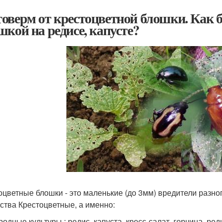
оверм от крестоцветной блошки. Как б
шкой на редисе, капусте?
оцветные блошки - это маленькие (до 3мм) вредители разн
ства Крестоцветные, а именно:
родные культуры : редис, капуста, кресс-салат, горчица, редь