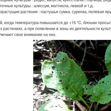
точные культуры : алиссум, маттиола, левкой и т.д.
орастущие растения : пастушья сумка, сурепка, полевая ярут
й, когда температура повышается до +15 °C, блошки просы
х растениях, а при появлении в зоны их деятельности куль
лючают свое внимание на них.