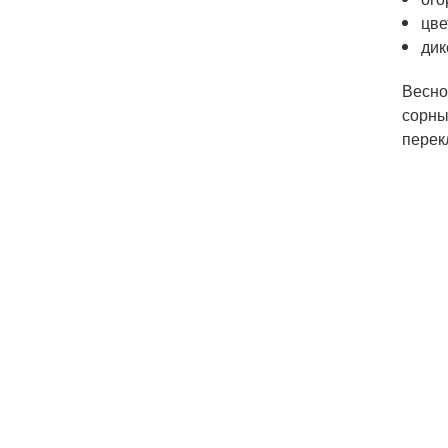
цве
дик
Весно
сорны
перек