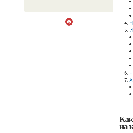
Н
И
Ч
Х
Как
на 