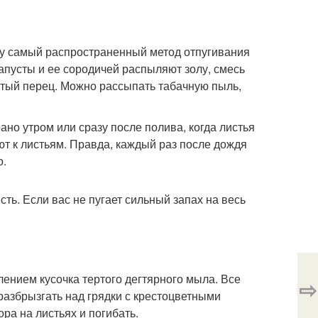
ому самый распространенный метод отпугивания
апусты и ее сородичей распыляют золу, смесь
отый перец. Можно рассыпать табачную пыль,
но утром или сразу после полива, когда листья
т к листьям. Правда, каждый раз после дождя
о.
ть. Если вас не пугает сильный запах на весь
лением кусочка тертого дегтярного мыла. Все
⇨
разбрызгать над грядки с крестоцветными
ра на листьях и погибать.