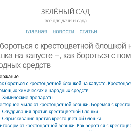
ЗЕЛЁНЫЙ САД
всё для дачи и сада
главная
новости
статьи
 бороться с крестоцветной блошкой 
шка на капусте –, как бороться с п
одных средств
ержание
ак бороться с крестоцветной блошкой на капусте. Крестоцвет
омощью химических и народных средств
Химические препараты
егтярное мыло от крестоцветной блошки. Боремся с крест
Опудривания против крестоцветной блошки
Опрыскивания против крестоцветной блошки
итоверм от крестоцветной блошки. Как бороться с крестоцв