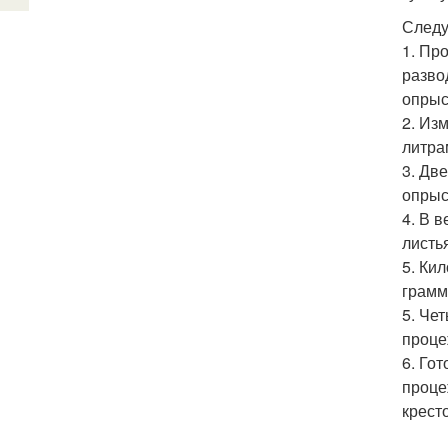
Следу
1. Пр
разво
опрыс
2. Из
литра
3. Дв
опрыс
4. В 
листь
5. Ки
грамм
5. Че
проце
6. Го
проце
крест