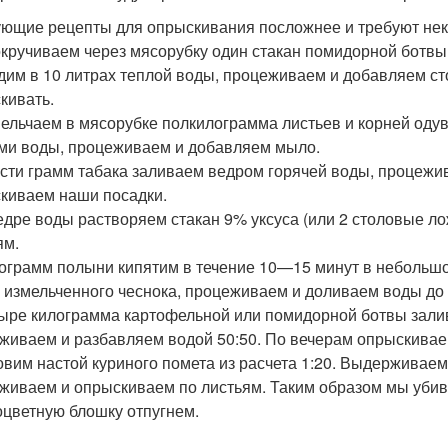
ющие рецепты для опрыскивания посложнее и требуют нек
окручиваем через мясорубку один стакан помидорной ботвы
дим в 10 литрах теплой воды, процеживаем и добавляем ст
кивать.
мельчаем в мясорубке полкилограмма листьев и корней одув
ми воды, процеживаем и добавляем мыло.
ести грамм табака заливаем ведром горячей воды, процеж
киваем наши посадки.
ведре воды растворяем стакан 9% уксуса (или 2 столовые л
ям.
лограмм полыни кипятим в течение 10—15 минут в небольш
 измельченного чеснока, процеживаем и доливаем воды до 
тыре килограмма картофельной или помидорной ботвы зали
живаем и разбавляем водой 50:50. По вечерам опрыскивае
товим настой куриного помета из расчета 1:20. Выдерживаем
живаем и опрыскиваем по листьям. Таким образом мы убива
оцветную блошку отпугнем.