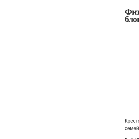
Фит
бло
Крест
семей
ого