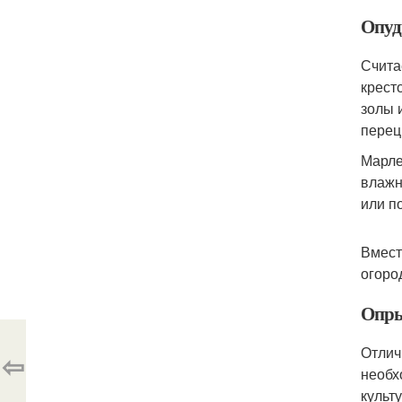
Опуд
Счита
крест
золы 
перец
Марле
влажн
или п
Вмест
огоро
Опры
Отлич
⇦
необх
культ