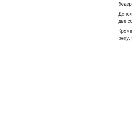
бедер
Допол
две с
Кроме
репу,