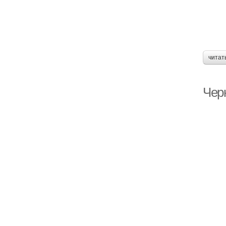
читат
Чер