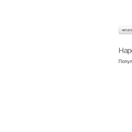
читат
Нар
Попул