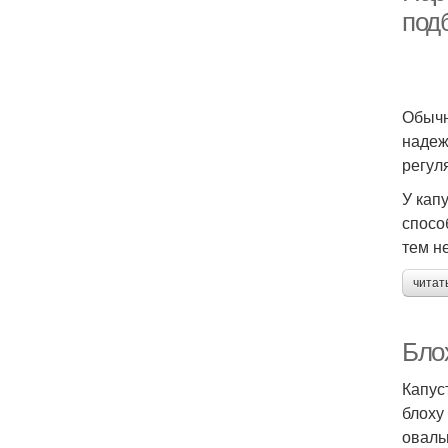
под
Обычн
надеж
регул
У кап
спосо
тем н
читат
Блох
Капус
блоху
оваль