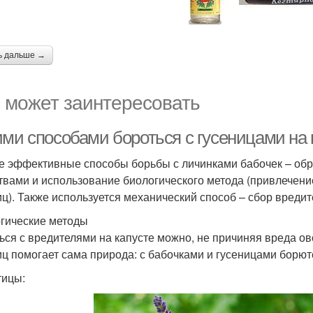
ь дальше →
 может заинтересовать
ими способами бороться с гусеницами на
 эффективные способы борьбы с личинками бабочек – обр
твами и использование биологического метода (привлечени
иц). Также используется механический способ – сбор вреди
гические методы
ься с вредителями на капусте можно, не причиняя вреда о
иц помогает сама природа: с бабочками и гусеницами борют
тицы: