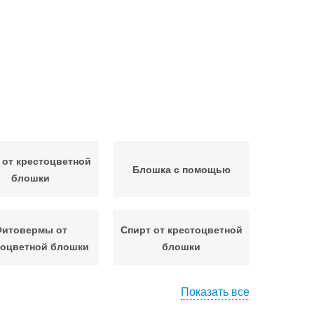
от крестоцветной
Блошка с помощью
блошки
итовермы от
Спирт от крестоцветной
тоцветной блошки
блошки
Показать все
Препараты от
Борьба с