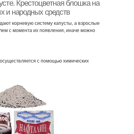
тоцветной блошки
крестоцветной блошкой
усте. Крестоцветная блошка на
их и народных средств
едают корневую систему капусты, а взрослые
елем с момента их появления, иначе можно
 осуществляется с помощью химических