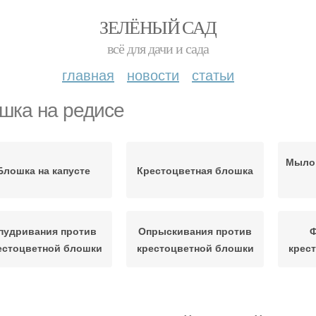
ЗЕЛЁНЫЙ САД
всё для дачи и сада
главная
новости
статьи
шка на редисе
Мыло 
Блошка на капусте
Крестоцветная блошка
пудривания против
Опрыскивания против
Ф
естоцветной блошки
крестоцветной блошки
крес
Средства от
Инсектицид от