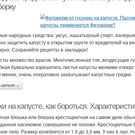
борку
ые народные средства: уксус, нашатырный спирт, валерья
но защитить капусту в открытом грунте от вредителей на ве
ярно. Сохраняйте рецепты в закладках!
усты множество врагов. Многочисленная тля, вездесущие г
бная буквально изрешетить листья капусты мелкими отверст
е менее, очень оперативно захватывают капустные грядки.
ь дальше →
и на капусте, как бороться. Характерист
тная блошка или блошка крестоцветная на самом деле обы
 данное насекомое совершенно не похоже. Крестоцветные б
ное тело. Размер колеблется от 1,5 до 3,5 мм. У них 6 лап.