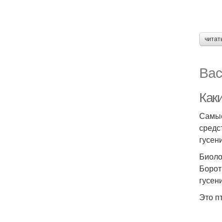
читат
Вас
Как
Самые
средс
гусен
Биоло
Борот
гусен
Это п