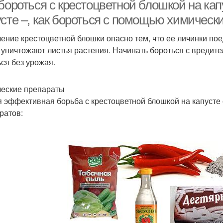
естоцветной блошки
крестоцветной блошки
крес
бороться с крестоцветной блошкой на кап
усте –, как бороться с помощью химическ
ение крестоцветной блошки опасно тем, что ее личинки по
аботка от капустной
Блошка с огорода
 уничтожают листья растения. Начинать бороться с вредит
блошки
ься без урожая.
еские препараты
 эффективная борьба с крестоцветной блошкой на капусте
ратов: