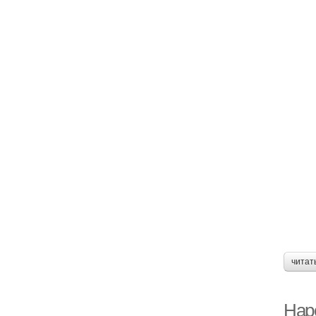
читат
Наро