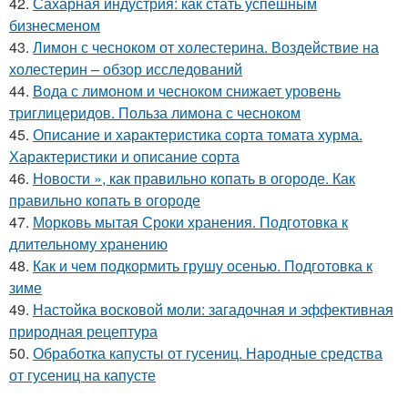
42.
Сахарная индустрия: как стать успешным
бизнесменом
43.
Лимон с чесноком от холестерина. Воздействие на
холестерин – обзор исследований
44.
Вода с лимоном и чесноком снижает уровень
триглицеридов. Польза лимона с чесноком
45.
Описание и характеристика сорта томата хурма.
Характеристики и описание сорта
46.
Новости », как правильно копать в огороде. Как
правильно копать в огороде
47.
Морковь мытая Сроки хранения. Подготовка к
длительному хранению
48.
Как и чем подкормить грушу осенью. Подготовка к
зиме
49.
Настойка восковой моли: загадочная и эффективная
природная рецептура
50.
Обработка капусты от гусениц. Народные средства
от гусениц на капусте