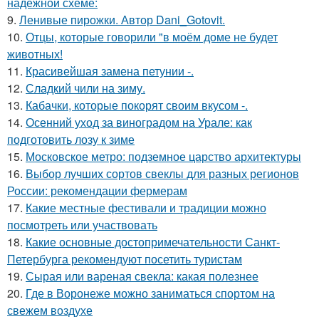
надежной схеме:
9.
Ленивые пирожки. Автор Dani_Gotovit.
10.
Отцы, которые говорили "в моём доме не будет
животных!
11.
Красивейшая замена петунии -.
12.
Сладкий чили на зиму.
13.
Кабачки, которые покорят своим вкусом -.
14.
Осенний уход за виноградом на Урале: как
подготовить лозу к зиме
15.
Московское метро: подземное царство архитектуры
16.
Выбор лучших сортов свеклы для разных регионов
России: рекомендации фермерам
17.
Какие местные фестивали и традиции можно
посмотреть или участвовать
18.
Какие основные достопримечательности Санкт-
Петербурга рекомендуют посетить туристам
19.
Сырая или вареная свекла: какая полезнее
20.
Где в Воронеже можно заниматься спортом на
свежем воздухе