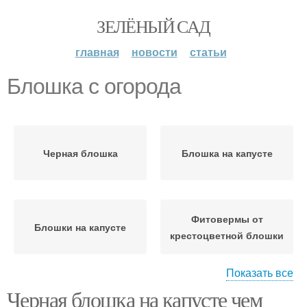
ЗЕЛЁНЫЙ САД
главная
новости
статьи
Блошка с огорода
Черная блошка
Блошка на капусте
Фитовермы от
Блошки на капусте
крестоцветной блошки
Показать все
Борьба с
Черная блошка на капусте чем
Крестоцветная блошка
крестоцветной