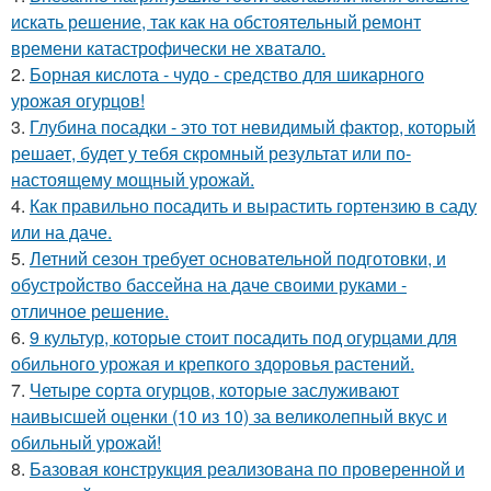
искать решение, так как на обстоятельный ремонт
времени катастрофически не хватало.
2.
Борная кислота - чудо - средство для шикарного
урожая огурцов!
3.
Глубина посадки - это тот невидимый фактор, который
решает, будет у тебя скромный результат или по-
настоящему мощный урожай.
4.
Как правильно посадить и вырастить гортензию в саду
или на даче.
5.
Летний сезон требует основательной подготовки, и
обустройство бассейна на даче своими руками -
отличное решение.
6.
9 культур, которые стоит посадить под огурцами для
обильного урожая и крепкого здоровья растений.
7.
Четыре сорта огурцов, которые заслуживают
наивысшей оценки (10 из 10) за великолепный вкус и
обильный урожай!
8.
Базовая конструкция реализована по проверенной и