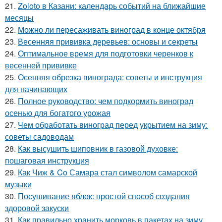
21.
Zoloto в Казани: календарь событий на ближайшие
месяцы
22.
Можно ли пересаживать виноград в конце октября
23.
Весенняя прививка деревьев: основы и секреты
24.
Оптимальное время для подготовки черенков к
весенней прививке
25.
Осенняя обрезка винограда: советы и инструкция
для начинающих
26.
Полное руководство: чем подкормить виноград
осенью для богатого урожая
27.
Чем обработать виноград перед укрытием на зиму:
советы садоводам
28.
Как высушить шиповник в газовой духовке:
пошаговая инструкция
29.
Как Чиж & Co Самара стал символом самарской
музыки
30.
Посушивание яблок: простой способ создания
здоровой закуски
31.
Как правильно хранить морковь в пакетах на зиму