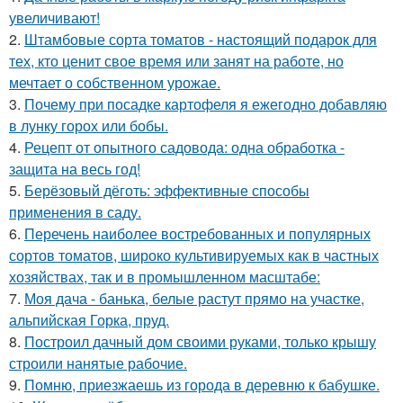
увеличивают!
2.
Штамбовые сорта томатов - настоящий подарок для
тех, кто ценит свое время или занят на работе, но
мечтает о собственном урожае.
3.
Почему при посадке картофеля я ежегодно добавляю
в лунку горох или бобы.
4.
Рецепт от опытного садовода: одна обработка -
защита на весь год!
5.
Берёзовый дёготь: эффективные способы
применения в саду.
6.
Перечень наиболее востребованных и популярных
сортов томатов, широко культивируемых как в частных
хозяйствах, так и в промышленном масштабе:
7.
Моя дача - банька, белые растут прямо на участке,
альпийская Горка, пруд.
8.
Построил дачный дом своими руками, только крышу
строили нанятые рабочие.
9.
Помню, приезжаешь из города в деревню к бабушке.