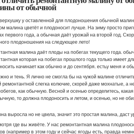
ины от обычной
верхушку у оставленной для плодоношения обычной малины
ом малина цветёт и плодоносит лучше. На зиму просто приг
ах первого года, а обычная даёт урожай на второй год. Ско
ного плодоношения на следующее лето!
тантная малина даёт плоды на побегах текущего года. обыч
тантная которая на побегах прошлого года только имеет д
носить начинает как обычно и до сентября. естьу меня и о
жно и тень. Я лично не смогла бы на чужой малине отличит
й ремонтантной слегка колючие, скорей даже мохнатые, а н
побегов, как обычную. Весной и осенью определитесь, какая 
бычную, то должна плодоносить и летом, и осенью, но не оби
она выросла но не цвела, значит это простая малина, даст 
мотря где вы живёте. У нас ремонтантная малина плодоноси
ов (например в этом году и сейчас ягоды есть, правда немн