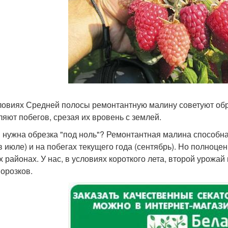
словиях Средней полосы ремонтантную малину советуют обрез
ляют побегов, срезая их вровень с землей.
 нужна обрезка "под ноль"? Ремонтантная малина способна
(в июле) и на побегах текущего года (сентябрь). Но полноц
 районах. У нас, в условиях короткого лета, второй урожай 
морозков.