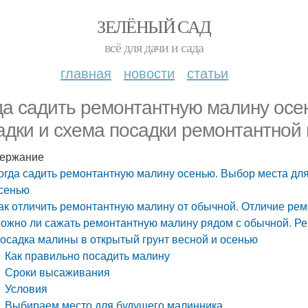
ЗЕЛЁНЫЙ САД
всё для дачи и сада
главная
новости
статьи
да садить ремонтантную малину осе
адки и схема посадки ремонтантной
ержание
огда садить ремонтантную малину осенью. Выбор места дл
сенью
ак отличить ремонтантную малину от обычной. Отличие ре
ожно ли сажать ремонтантную малину рядом с обычной. Р
осадка малины в открытый грунт весной и осенью
Как правильно посадить малину
Сроки высаживания
Условия
Выбираем место для будущего малинника