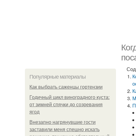
Ког
пос
Сод
К
Популярные материалы
о
Как выбрать саженцы гортензии
К
Годичный цикл виноградного куста:
М
от зимней спячки до созревания
П
ягод
Внезапно нагрянувшие гости
заставили меня спешно искать