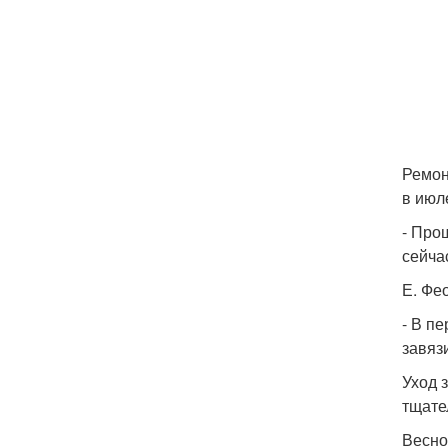
Ремон
в июл
- Про
сейча
Е. Фе
- В п
завяз
Уход 
тщате
Весно