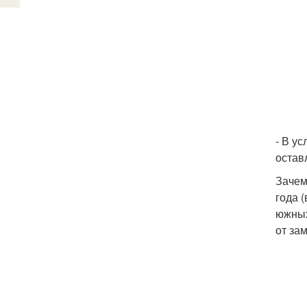
- В у
остав
Зачем
года 
южных
от за