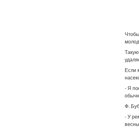
Чтобы
молод
Такую
удаля
Если 
насек
- Я п
обыч
Ф. Бу
- У р
весны