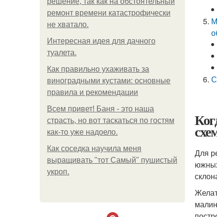
решение, так как на обстоятельный
ремонт времени катастрофически
М
не хватало.
о
Интересная идея для дачного
туалета.
Как правильно ухаживать за
С
виноградными кустами: основные
правила и рекомендации
Всем привет! Баня - это наша
Ког
страсть, но вот таскаться по гостям
схе
как-то уже надоело.
Как соседка научила меня
Для р
выращивать "тот Самый" пушистый
южных
укроп.
склон
Желат
малин
постр