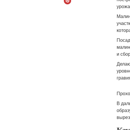
урожа
Малин
участ
котор
Посад
малин
и сбо
Делаю
уровн
грави
Прохо
В дал
образ
вырез
Как