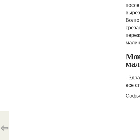
после
вырез
Волго
среза
переж
малин
Мож
мал
- Здр
все с
Софья
⇦