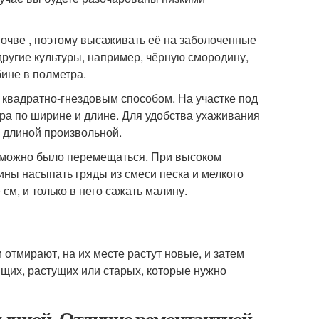
очве , поэтому высаживать её на заболоченные
другие культуры, например, чёрную смородину,
бине в полметра.
квадратно-гнездовым способом. На участке под
ра по ширине и длине. Для удобства ухаживания
и длиной произвольной.
м можно было перемещаться. При высоком
ны насыпать гряды из смеси песка и мелкого
см, и только в него сажать малину.
 отмирают, на их месте растут новые, и затем
щих, растущих или старых, которые нужно
бычной. Отличие ремонтантной