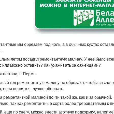
тантные мы обрезаем под ноль, а в обычных кустах остав
е.
шлым летом посадил ремонтантную малину. У нее было всего
с или можно оставить? Как ухаживать за саженцами?
октистова, г. Пермь
ервый год ремонтантную малину не обрезают, чтобы за счет 
и, если появятся, лучше оборвать.
за ремонтантной малиной почти такой же, как и за обычной.
льно, так как ремонтантные сорта более требовательны к п
й, еще по снегу, можно внести азотную подкормку, наприме