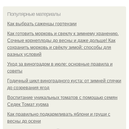
Популярные материалы
Как выбрать саженцы гортензии
Как готовить морковь и свеклу к зимнему хранению.
Сочные корнеплоды до весны и даже дольше! Как
сохранить морковь и свёклу зимой: способы для
разных условий
Уход за виноградом в июле: основные правила и
советы
Годичный цикл виноградного куста: от зимней спячки
до созревания ягод
Воспитание уникальных томатов с помощью семян
Седек Томат хурма
Как правильно подкармливать яблони и груши с
весны до осени