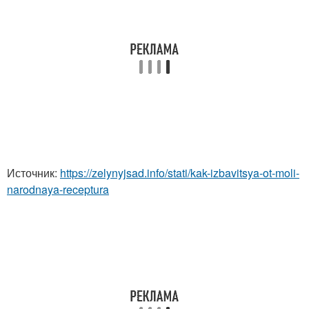
Источник:
https://zelynyjsad.info/stati/kak-izbavitsya-ot-moli-
narodnaya-receptura