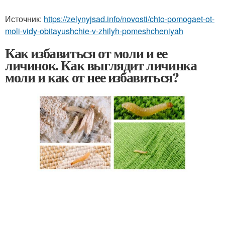
Источник:
https://zelynyjsad.info/novosti/chto-pomogaet-ot-
moli-vidy-obitayushchie-v-zhilyh-pomeshcheniyah
Как избавиться от моли и ее
личинок. Как выглядит личинка
моли и как от нее избавиться?