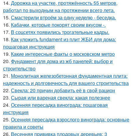
14.
Дорожка на участке, протяжённость 55 метров,
работал по выходным на протяжении всего лета.
15.
Смастерили втроём за одну неделю - беседка.
16.
Кабачки, которые покорят своим вкусом -.
17.
В соцсетях появились трогательные кадры.
18.
Как уложить fundament из плит ЖБИ для дома:
пошаговая инструкция
19.
Какие интересные факты о московском метро
20.
Фундамент для дома из жб панелей: выбор и
строительство
21.
Монолитная железобетонная фундаментная плита:
надежность и долговечность для вашего строительства
22.
Свекла: 20 причин добавить её в свой рацион
23.
Сырая или вареная свекла: какая полезнее
24.
Осенняя пересадка винограда: пошаговая
инструкция
25.
Осенняя пересадка взрослого винограда: основные
правила и советы
26.
Весенняя прививка плодовых деревьев: 3