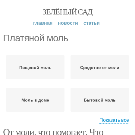
ЗЕЛЁНЫЙ САД
главная
новости
статьи
Платяной моль
Пищевой моль
Средство от моли
Моль в доме
Бытовой моль
Показать все
От моли, что помогает. Что
Моли в квартире
Гвоздик от моли