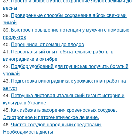
37.
Просто и эффективно: сохранение яблок свежими до
весны
38.
Проверенные способы сохранения яблок свежими
зимой
39.
Быстрое повышение потенции у мужчин с помощью
продуктов
40.
Перец чили: от семян до плодов
41.
Персональный опыт: обязательные работы в
винограднике в октябре
42.
Подбор удобрений для груши: как получить богатый
урожай
43.
Подготовка виноградника к урожаю: план работ на
август
44.
Петрушка листовая итальянский гигант: история и
культура в Украине
45.
Как избежать засорения кровеносных сосудов.
Этиотропное и патогенетическое лечение.
46.
Чистка сосудов народными средствами.
Необходимость диеты