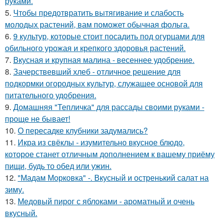
руками.
5.
Чтобы предотвратить вытягивание и слабость
молодых растений, вам поможет обычная фольга.
6.
9 культур, которые стоит посадить под огурцами для
обильного урожая и крепкого здоровья растений.
7.
Вкусная и крупная малина - весеннее удобрение.
8.
Зачерствевший хлеб - отличное решение для
подкормки огородных культур, служащее основой для
питательного удобрения.
9.
Домашняя "Тепличка" для рассады своими руками -
проще не бывает!
10.
О пересадке клубники задумались?
11.
Икра из свёклы - изумительно вкусное блюдо,
которое станет отличным дополнением к вашему приёму
пищи, будь то обед или ужин.
12.
"Мадам Морковка" -. Вкусный и остренький салат на
зиму.
13.
Медовый пирог с яблоками - ароматный и очень
вкусный.