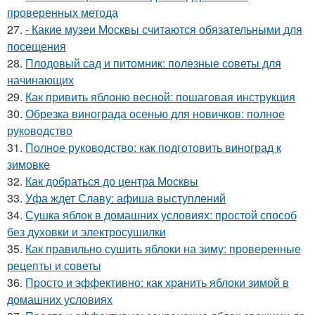
проверенных метода
27.
- Какие музеи Москвы считаются обязательными для
посещения
28.
Плодовый сад и питомник: полезные советы для
начинающих
29.
Как привить яблоню весной: пошаговая инструкция
30.
Обрезка винограда осенью для новичков: полное
руководство
31.
Полное руководство: как подготовить виноград к
зимовке
32.
Как добраться до центра Москвы
33.
Уфа ждет Славу: афиша выступлений
34.
Сушка яблок в домашних условиях: простой способ
без духовки и электросушилки
35.
Как правильно сушить яблоки на зиму: проверенные
рецепты и советы
36.
Просто и эффективно: как хранить яблоки зимой в
домашних условиях