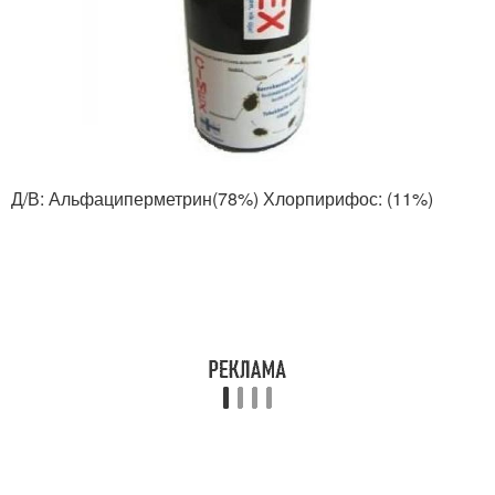
Д/В: Альфациперметрин(78%) Хлорпирифос: (11%)