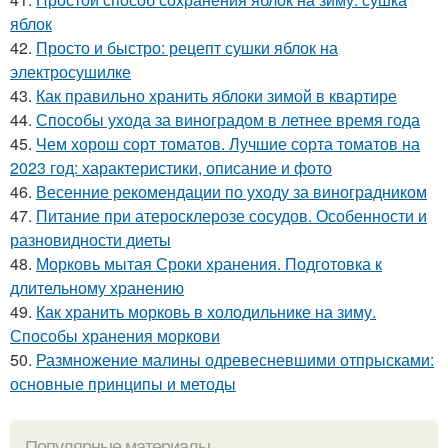
яблок
42.
Просто и быстро: рецепт сушки яблок на
электросушилке
43.
Как правильно хранить яблоки зимой в квартире
44.
Способы ухода за виноградом в летнее время года
45.
Чем хорош сорт томатов. Лучшие сорта томатов на
2023 год: характеристики, описание и фото
46.
Весенние рекомендации по уходу за виноградником
47.
Питание при атеросклерозе сосудов. Особенности и
разновидности диеты
48.
Морковь мытая Сроки хранения. Подготовка к
длительному хранению
49.
Как хранить морковь в холодильнике на зиму.
Способы хранения моркови
50.
Размножение малины одревесневшими отпрысками:
основные принципы и методы
Популярные материалы