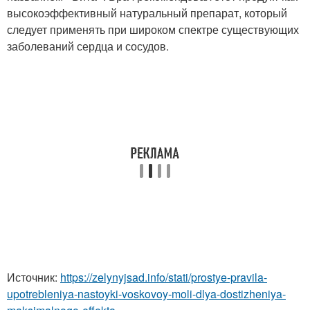
высокоэффективный натуральный препарат, который
следует применять при широком спектре существующих
заболеваний сердца и сосудов.
Источник:
https://zelynyjsad.info/stati/prostye-pravila-
upotrebleniya-nastoyki-voskovoy-moli-dlya-dostizheniya-