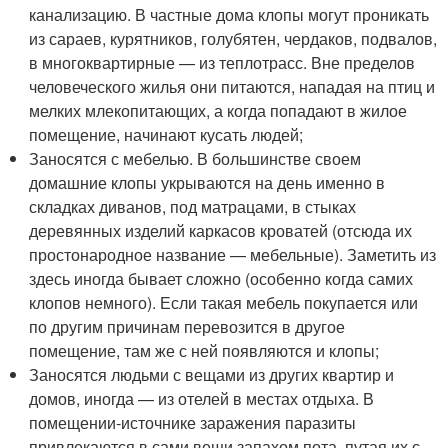
канализацию. В частные дома клопы могут проникать
из сараев, курятников, голубятен, чердаков, подвалов,
в многоквартирные — из теплотрасс. Вне пределов
человеческого жилья они питаются, нападая на птиц и
мелких млекопитающих, а когда попадают в жилое
помещение, начинают кусать людей;
Заносятся с мебелью. В большинстве своем
домашние клопы укрываются на день именно в
складках диванов, под матрацами, в стыках
деревянных изделий каркасов кроватей (отсюда их
простонародное название — мебельные). Заметить из
здесь иногда бывает сложно (особенно когда самих
клопов немного). Если такая мебель покупается или
по другим причинам перевозится в другое
помещение, там же с ней появляются и клопы;
Заносятся людьми с вещами из других квартир и
домов, иногда — из отелей в местах отдыха. В
помещении-источнике заражения паразиты
привлекаются в сами вещи запахом пота, путая их с