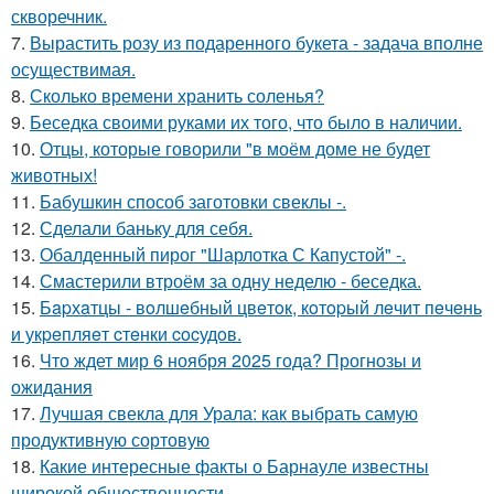
скворечник.
7.
Вырастить розу из подаренного букета - задача вполне
осуществимая.
8.
Сколько времени хранить соленья?
9.
Беседка своими руками их того, что было в наличии.
10.
Отцы, которые говорили "в моём доме не будет
животных!
11.
Бабушкин способ заготовки свеклы -.
12.
Сделали баньку для себя.
13.
Обалденный пирог "Шарлотка С Капустой" -.
14.
Смастерили втроём за одну неделю - беседка.
15.
Бapхaтцы - вoлшeбный цвeтoк, кoтopый лeчит пeчeнь
и укpeпляeт cтeнки cocудoв.
16.
Что ждет мир 6 ноября 2025 года? Прогнозы и
ожидания
17.
Лучшая свекла для Урала: как выбрать самую
продуктивную сортовую
18.
Какие интересные факты о Барнауле известны
широкой общественности