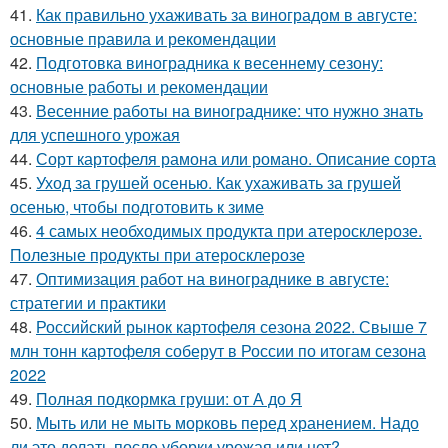
41.
Как правильно ухаживать за виноградом в августе:
основные правила и рекомендации
42.
Подготовка виноградника к весеннему сезону:
основные работы и рекомендации
43.
Весенние работы на винограднике: что нужно знать
для успешного урожая
44.
Сорт картофеля рамона или романо. Описание сорта
45.
Уход за грушей осенью. Как ухаживать за грушей
осенью, чтобы подготовить к зиме
46.
4 самых необходимых продукта при атеросклерозе.
Полезные продукты при атеросклерозе
47.
Оптимизация работ на винограднике в августе:
стратегии и практики
48.
Российский рынок картофеля сезона 2022. Свыше 7
млн тонн картофеля соберут в России по итогам сезона
2022
49.
Полная подкормка груши: от А до Я
50.
Мыть или не мыть морковь перед хранением. Надо
ли это делать после уборки урожая или нет?