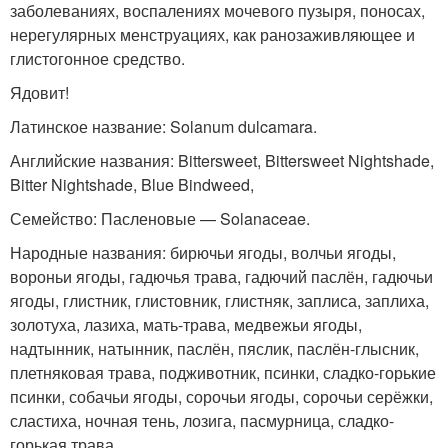
заболеваниях, воспалениях мочевого пузыря, поносах,
нерегулярных менструациях, как ранозаживляющее и
глистогонное средство.
Ядовит!
Латинское название: Solanum dulcamara.
Английские названия: Bittersweet, Bittersweet Nightshade,
Bitter Nightshade, Blue Bindweed,
Семейство: Пасленовые — Solanaceae.
Народные названия: бирючьи ягоды, волчьи ягоды,
вороньи ягоды, гадючья трава, гадючий паслён, гадючьи
ягоды, глистник, глистовник, глистняк, заплиса, заплиха,
золотуха, лазиха, мать-трава, медвежьи ягоды,
надтынник, натынник, паслён, пяслик, паслён-глысник,
плетняковая трава, подживотник, псинки, сладко-горькие
псинки, собачьи ягоды, сорочьи ягоды, сорочьи серёжки,
сластиха, ночная тень, лозига, пасмурница, сладко-
горькая трава.