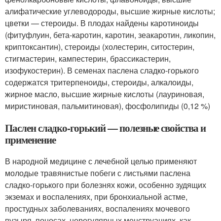
алифатические углеводороды, высшие жирные кислоты;
цветки — стероиды. В плодах найдены каротиноиды
(фитуфлуин, бета-каротин, каротин, зеакаротин, ликопин,
криптоксантин), стероиды (холестерин, ситостерин,
стигмастерин, кампестерин, брассикастерин,
изофукостерин). В семенах паслена сладко-горького
содержатся тритерпеноиды, стероиды, алкалоиды,
жирное масло, высшие жирные кислоты (лауриновая,
миристиновая, пальмитиновая), фосфолипиды (0,12 %)
Паслен сладко-горький — полезные свойства и
применение
В народной медицине с лечебной целью применяют
молодые травянистые побеги с листьями паслена
сладко-горького при болезнях кожи, особенно зудящих
экземах и воспалениях, при бронхиальной астме,
простудных заболеваниях, воспалениях мочевого
пузыря, поносах, нерегулярных менструациях, как