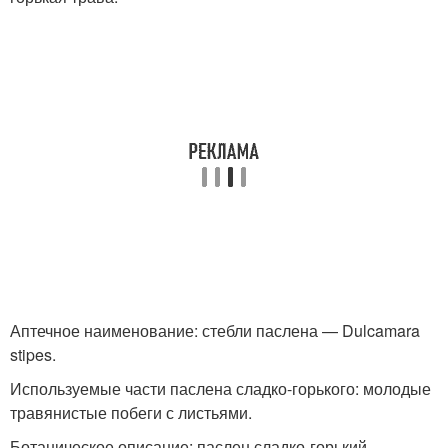
Аптечное наименование: стебли паслена — Dulcamara
stipes.
Используемые части паслена сладко-горького: молодые
травянистые побеги с листьями.
Ботаническое описание: паслен сладко-горький —