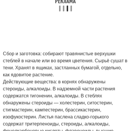
Сбор и заготовка: собирают травянистые верхушки
стеблей в начале или во время цветения. Сырьё сушат в
тени. Хранят в ящиках, застланных бумагой, отдельно,
как ядовитое растение.
Действующие вещества: в корнях обнаружены
стероиды, алкалоиды. В надземной части растения
содержатся тигоненин, алкалоиды. В стеблях
обнаружены стероиды — холестерин, ситостерин,
стигмастерин, кампестерин, брассикастерин,
изофукостерин. Листья паслена сладко-горького
содержат тритерпеноиды, стероиды, алкалоиды,
фенолкарбоновые кислоты, флавоноиды, высшие