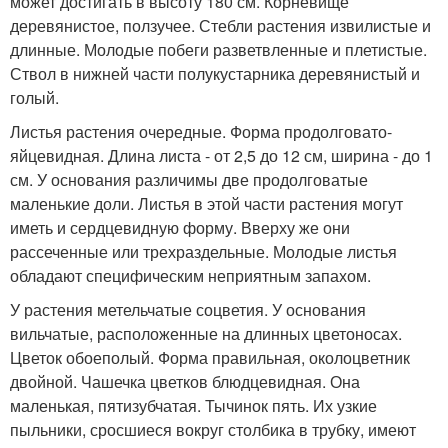
может достигать в высоту 180 см. Корневище
деревянистое, ползучее. Стебли растения извилистые и
длинные. Молодые побеги разветвленные и плетистые.
Ствол в нижней части полукустарника деревянистый и
голый.
Листья растения очередные. Форма продолговато-
яйцевидная. Длина листа - от 2,5 до 12 см, ширина - до 1
см. У основания различимы две продолговатые
маленькие доли. Листья в этой части растения могут
иметь и сердцевидную форму. Вверху же они
рассеченные или трехраздельные. Молодые листья
обладают специфическим неприятным запахом.
У растения метельчатые соцветия. У основания
вильчатые, расположенные на длинных цветоносах.
Цветок обоеполый. Форма правильная, околоцветник
двойной. Чашечка цветков блюдцевидная. Она
маленькая, пятизубчатая. Тычинок пять. Их узкие
пыльники, сросшиеся вокруг столбика в трубку, имеют