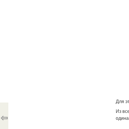
Для э
Из вс
⇦
одина