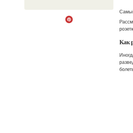
Самый
Рассм
розет
Как 
Иногд
разве
болет