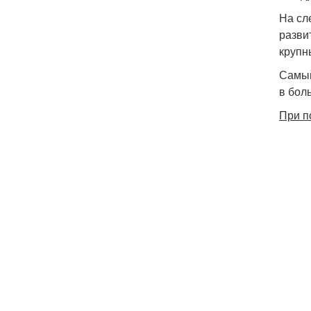
На сл
разви
крупн
Самый
в бол
При п