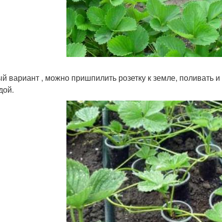
й вариант , можно пришпилить розетку к земле, поливать и у
дой.