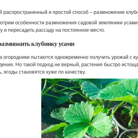
 распространенный и простой способ – размножение клубн
отрим особенности размножения садовой земляники усами, 
ку и пересадить рассаду на постоянное место.
размножить клубнику усами
а огородники пытаются одновременно получить урожай с кус
дения. Но такой подход не верный, растения быстро истощ
ь, ягоды становятся хуже по качеству.