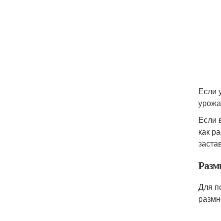
Если 
урожа
Если 
как р
заста
Разм
Для п
размн