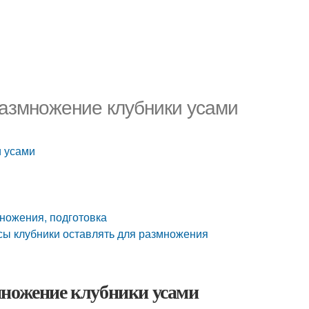
азмножение клубники усами
и усами
множения, подготовка
усы клубники оставлять для размножения
множение клубники усами