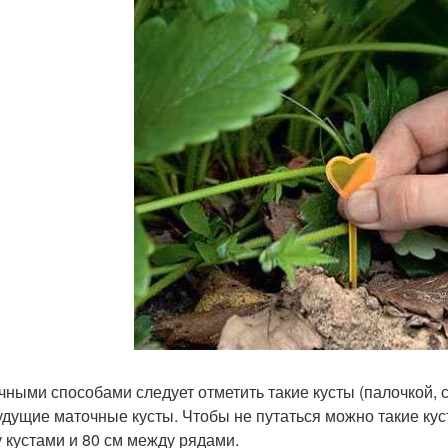
чными способами следует отметить такие кусты (палочкой, с
удущие маточные кусты. Чтобы не путаться можно такие куст
 кустами и 80 см между рядами.