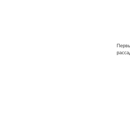
Первы
расса