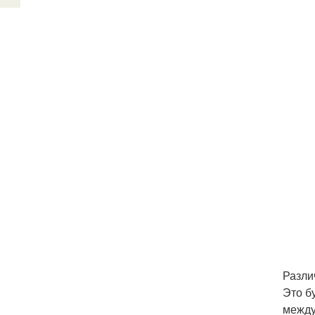
Разли
Это б
между