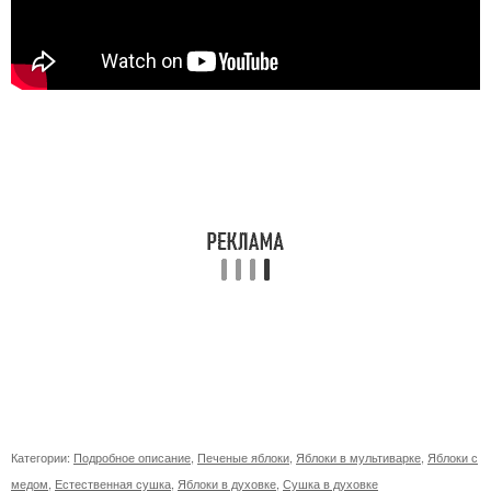
Категории:
Подробное описание
,
Печеные яблоки
,
Яблоки в мультиварке
,
Яблоки с
медом
,
Естественная сушка
,
Яблоки в духовке
,
Сушка в духовке