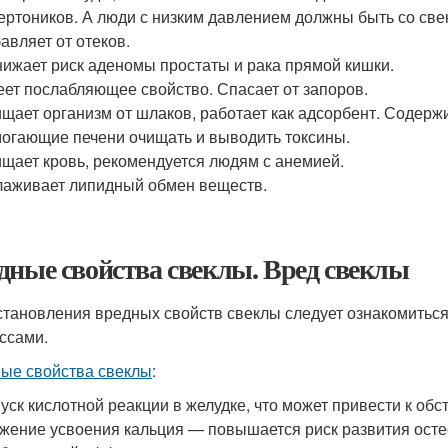
ертоников. А люди с низким давлением должны быть со све
авляет от отеков.
ижает риск аденомы простаты и рака прямой кишки.
ет послабляющее свойство. Спасает от запоров.
щает организм от шлаков, работает как адсорбент. Содержи
огающие печени очищать и выводить токсины.
щает кровь, рекомендуется людям с анемией.
аживает липидный обмен веществ.
дные свойства свеклы. Вред свеклы
становления вредных свойств свеклы следует ознакомитьс
ссами.
ые свойства свеклы
:
уск кислотной реакции в желудке, что может привести к обс
жение усвоения кальция — повышается риск развития осте