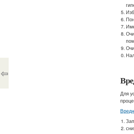
гип
Изб
Пон
Име
Очи
пом
Очи
Нал
⇦
Вре
Для у
проце
Вредн
Зап
сни