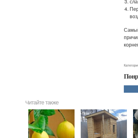
сла
Пер
воз
Самый
причи
корне
Категори
Понр
Читайте также