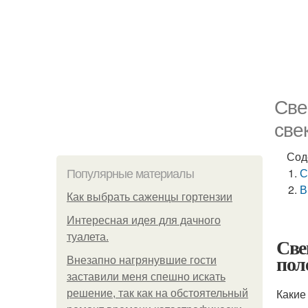
Све
све
Сод
С
Популярные материалы
В
Как выбрать саженцы гортензии
Интересная идея для дачного
туалета.
Све
пол
Внезапно нагрянувшие гости
заставили меня спешно искать
Какие
решение, так как на обстоятельный