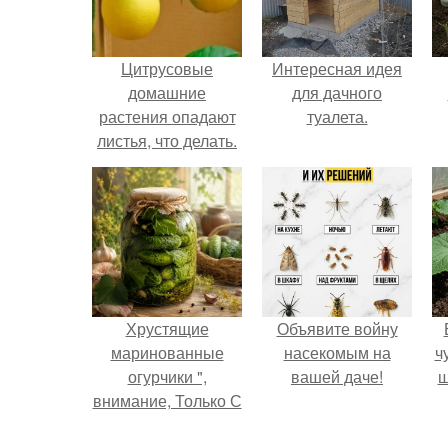
Цитрусовые
Интересная идея
домашние
для дачного
растения опадают
туалета.
листья, что делать.
Как быть, если
растение
сбрасывает завязи
и плоды?
Хрустящие
Объявите войну
маринованные
насекомым на
ч
огурчики ",
вашей даче!
ш
внимание, Только С
Грядки".