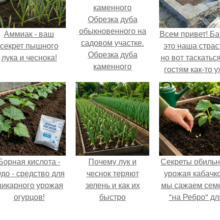
Обрезка дуба
обыкновенного на
Аммиак - ваш
Всем привет! Ба
садовом участке.
секрет пышного
это наша страс
Обрезка дуба
лука и чеснока!
но вот таскатьс
каменного
гостям как-то 
надоело.
Борная кислота -
Почему лук и
Секреты обильн
удо - средство для
чеснок теряют
урожая кабачко
икарного урожая
зелень и как их
мы сажаем сем
огурцов!
быстро
"на Ребро" дл
реанимировать.
максимальног