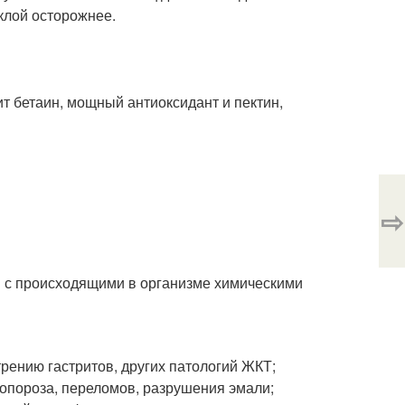
клой осторожнее.
т бетаин, мощный антиоксидант и пектин,
⇨
я с происходящими в организме химическими
трению гастритов, других патологий ЖКТ;
опороза, переломов, разрушения эмали;