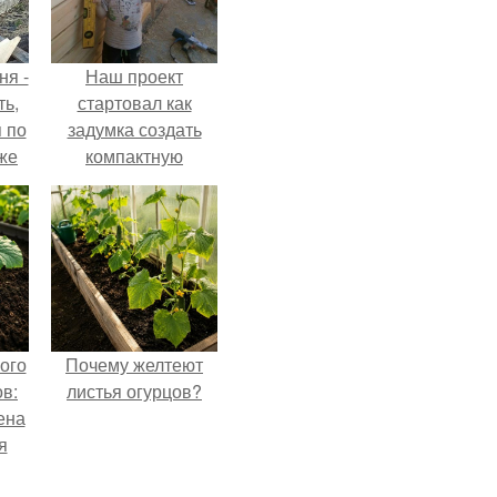
ня -
Наш проект
ть,
стартовал как
я по
задумка создать
уже
компактную
беседку для
отдыха.
ого
Почему желтеют
в:
листья огурцов?
ена
я
о