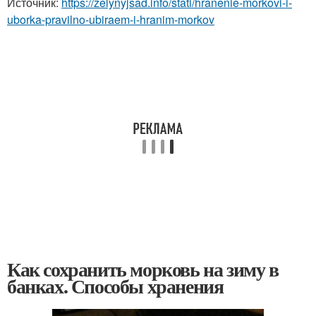
Источник:
https://zelynyjsad.info/stati/hranenie-morkovi-i-
uborka-pravilno-ubiraem-i-hranim-morkov
Как сохранить морковь на зиму в
банках. Способы хранения