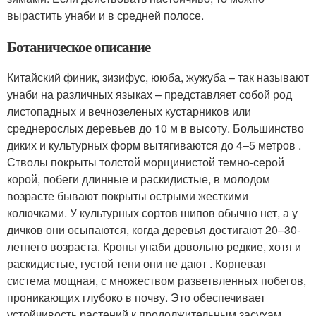
вырастить унаби и в средней полосе.
Ботаническое описание
Китайский финик, зизифус, ююба, жужуба – так называют
унаби на различных языках – представляет собой род
листопадных и вечнозеленых кустарников или
среднерослых деревьев до 10 м в высоту. Большинство
диких и культурных форм вытягиваются до 4–5 метров .
Стволы покрыты толстой морщинистой темно-серой
корой, побеги длинные и раскидистые, в молодом
возрасте бывают покрыты острыми жесткими
колючками. У культурных сортов шипов обычно нет, а у
дичков они осыпаются, когда деревья достигают 20–30-
летнего возраста. Кроны унаби довольно редкие, хотя и
раскидистые, густой тени они не дают . Корневая
система мощная, с множеством разветвленных побегов,
проникающих глубоко в почву. Это обеспечивает
устойчивость растений к продолжительным засухам.