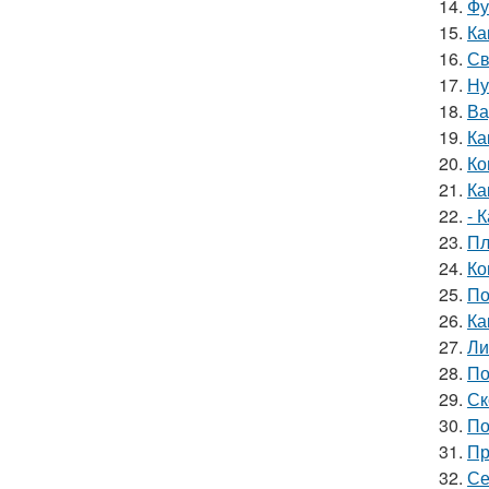
14.
Фу
15.
Ка
16.
Св
17.
Ну
18.
Ва
19.
Ка
20.
Ко
21.
Ка
22.
- 
23.
Пл
24.
Ко
25.
По
26.
Ка
27.
Ли
28.
По
29.
Ск
30.
По
31.
Пр
32.
Се