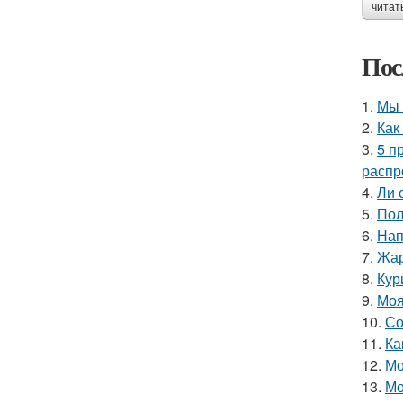
читат
Пос
1.
Мы 
2.
Как
3.
5 п
распр
4.
Ли 
5.
Пол
6.
Нап
7.
Жар
8.
Кур
9.
Моя
10.
Со
11.
Ка
12.
Мо
13.
Мо