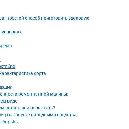
ов: простой способ приготовить здоровую
х условиях
время
н
октябре
характеристика сорта
ндации
енности ремонтантной малины:
жем виде
ем полить или опрыскать?
ниц на капусте народными средства
ы борьбы