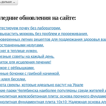
ь дальше →
ледние обновления на сайте:
тестируем почву без лаборатории.
 вырастить морковь без проблем и прореживания.
роверенных летних рецептов для поддержания здоровья ваш
остраненными недугами.
снег в теплице нужен.
езные советы на каждый день.
иток для исцеления печение!
кое с рёбрышками.
иные бочонки с грибной начинкой.
 идея беседки.
рта свеклы, которые идеально растут на Урале
кие парки Челябинска наиболее популярны среди жителей и
нолитная железобетонная плита: основа прочного фундам
нолитная фундаментная плита 10х10: Надежная основа дл