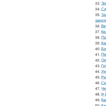
33.
Эл
34.
Сд
35.
За
закус
36.
Вк
37.
Кр
38.
Пр
39.
Ка
40.
Бо
41.
Пе
42.
Оп
43.
Гр
44.
Ух
45.
Ра
46.
Ск
47.
Че
48.
ᐉ 
49.
Ка
50.
Ка