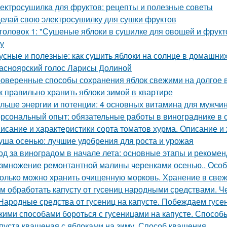
ектросушилка для фруктов: рецепты и полезные советы
елай свою электросушилку для сушки фруктов
головок 1: "Сушеные яблоки в сушилке для овощей и фрукт
ку
усные и полезные: как сушить яблоки на солнце в домашни
асноярский голос Ларисы Долиной
оверенные способы сохранения яблок свежими на долгое 
к правильно хранить яблоки зимой в квартире
льше энергии и потенции: 4 основных витамина для мужчи
рсональный опыт: обязательные работы в винограднике в 
исание и характеристики сорта томатов хурма. Описание и 
уша осенью: лучшие удобрения для роста и урожая
од за виноградом в начале лета: основные этапы и рекоме
змножение ремонтантной малины черенками осенью.. Особ
олько можно хранить очищенную морковь. Хранение в све
м обработать капусту от гусениц народными средствами. Ч
Народные средства от гусениц на капусте. Побеждаем гусе
кими способами бороться с гусеницами на капусте. Способ
пуста квашеная с яблоками на зиму. Способ квашения