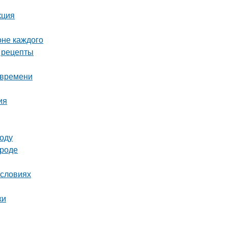
кция
оне каждого
е рецепты
 времени
ия
году
ороде
условиях
ки