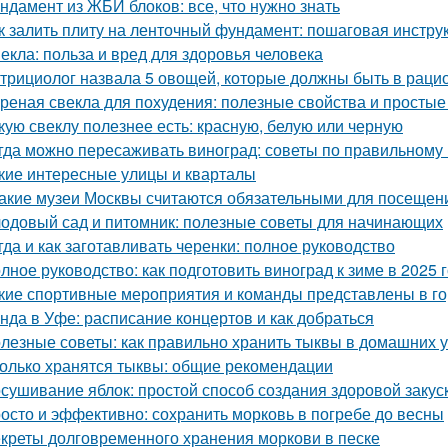
ндамент из ЖБИ блоков: все, что нужно знать
к залить плиту на ленточный фундамент: пошаговая инстру
екла: польза и вред для здоровья человека
трициолог назвала 5 овощей, которые должны быть в раци
реная свекла для похудения: полезные свойства и просты
кую свеклу полезнее есть: красную, белую или черную
гда можно пересаживать виноград: советы по правильному
кие интересные улицы и кварталы
Какие музеи Москвы считаются обязательными для посещен
одовый сад и питомник: полезные советы для начинающих
гда и как заготавливать черенки: полное руководство
лное руководство: как подготовить виноград к зиме в 2025 
кие спортивные мероприятия и команды представлены в г
нда в Уфе: расписание концертов и как добраться
лезные советы: как правильно хранить тыквы в домашних 
олько хранятся тыквы: общие рекомендации
сушивание яблок: простой способ создания здоровой закус
осто и эффективно: сохранить морковь в погребе до весны
креты долговременного хранения моркови в песке