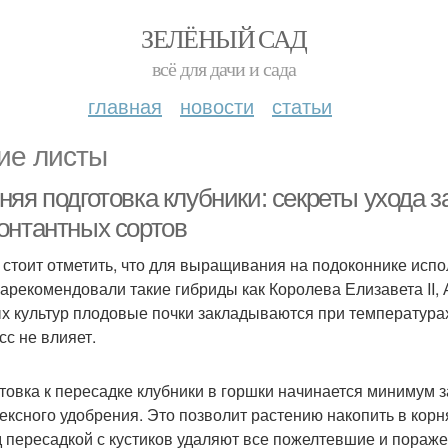
ЗЕЛЁНЫЙ САД
всё для дачи и сада
главная
новости
статьи
ие листы
няя подготовка клубники: секреты ухода 
онтантных сортов
 стоит отметить, что для выращивания на подоконнике ис
зарекомендовали такие гибриды как Королева Елизавета II,
х культур плодовые почки закладываются при температурах
сс не влияет.
товка к пересадке клубники в горшки начинается минимум 
ексного удобрения. Это позволит растению накопить в корн
 пересадкой с кустиков удаляют все пожелтевшие и пораже