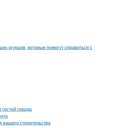
их огурцов, которые помогут справиться с
 гостей города
ента
я вашего строительства