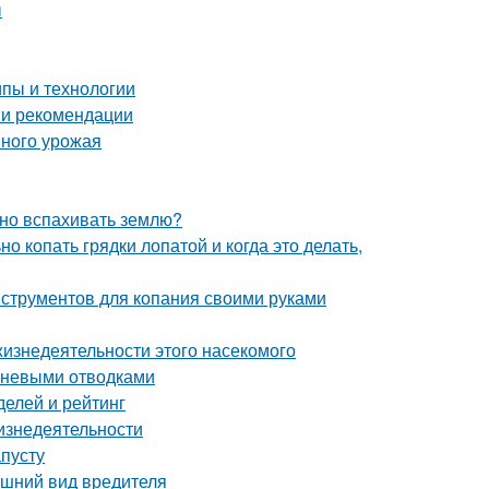
ы
пы и технологии
 и рекомендации
шного урожая
жно вспахивать землю?
о копать грядки лопатой и когда это делать,
нструментов для копания своими руками
жизнедеятельности этого насекомого
рневыми отводками
делей и рейтинг
изнедеятельности
апусту
нешний вид вредителя