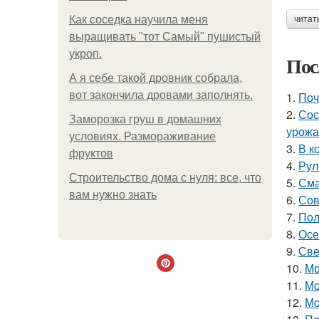
Как соседка научила меня
читат
выращивать "тот Самый" пушистый
укроп.
Пос
А я себе такой дровник собрала,
вот закончила дровами заполнять.
1.
Поч
2.
Сос
Заморозка груш в домашних
урожа
условиях. Размораживание
3.
В к
фруктов
4.
Рул
Строительство дома с нуля: все, что
5.
Сма
вам нужно знать
6.
Сов
7.
Пол
8.
Осе
9.
Све
10.
Мо
11.
Мо
12.
Мо