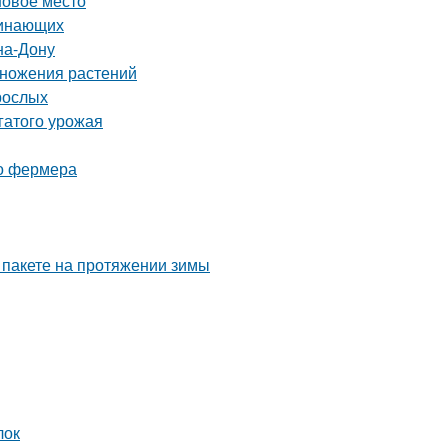
новое место
чинающих
на-Дону
множения растений
рослых
гатого урожая
го фермера
 пакете на протяжении зимы
лок