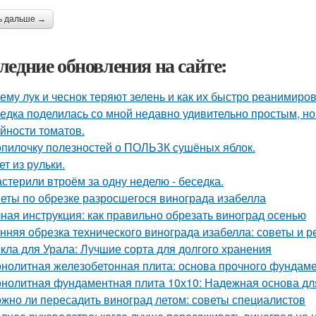
ь дальше →
ледние обновления на сайте:
ему лук и чеснок теряют зелень и как их быстро реанимиров
едка поделилась со мной недавно удивительно простым, 
йности томатов.
опилочку полезностей о ПОЛЬЗК сушёных яблок.
ет из рульки.
стерили втроём за одну неделю - беседка.
еты по обрезке разросшегося винограда изабелла
ная инструкция: как правильно обрезать виноград осенью
нняя обрезка технического винограда изабелла: советы и 
кла для Урала: Лучшие сорта для долгого хранения
нолитная железобетонная плита: основа прочного фундам
нолитная фундаментная плита 10х10: Надежная основа дл
жно ли пересадить виноград летом: советы специалистов