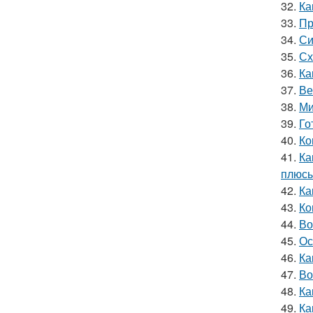
32.
Ка
33.
Пр
34.
Си
35.
Сх
36.
Ка
37.
Ве
38.
Ми
39.
Го
40.
Ко
41.
Ка
плюсы
42.
Ка
43.
Ко
44.
Во
45.
Ос
46.
Ка
47.
Во
48.
Ка
49.
Ка