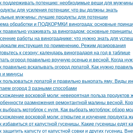
к поддерживать потенцию: необходимые вещи для мужчин
одукты для усиления потенции: что вы должны знать
льные мужчины: лучшие продукты для потенции
ема обработки и ПОДКОРМКИ винограда: основные принци
к правильно ухаживать за виноградом: основные принципы
сенние работы на винограднике: что нужно знать для успе
докалм инструкция по применению. Режим дозирования
товьтесь к сезону: календарь виноградаря на год в таблице
пать огород правильно вручную осенью и весной. Когда ну
к правильно вскапывать огород лопатой. Как нужно правильн
 и минусы
к пользоваться лопатой и правильно выкопать яму. Виды и
паем огород 3 разными способами
схождение восковой моли: невероятная польза продуктов 
обенности размножения ремонтантной малины весной. Ко
к выбрать мотоблок с нуля. Как выбрать мотоблок: обзор мо
схождение восковой моли: открытие и изучение продукта ж
к избавиться от капустной гусеницы. Какие гусеницы едят к
к защитить капусту от капустной совки и других гусениц. В