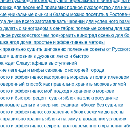
лное руководство: когда лучше пересаживать виноград на 
ренки для весенней прививки: полное руководство для на
кие уникальные рынки и базары можно посетить в Ростове-
гда лучше всего заготавливать черенки для успешного раз
о делать с виноградом в сентябре: полезные советы для вз
лное руководство: чем подкормить виноград осенью для бо
шка ягод дома: простые и эффективные методы
к правильно сушить шиповник: полезные советы от Русско
шим шиповник в духовке: легко и быстро
а ждет Славу: афиша выступлений
кие легенды и мифы связаны с историей города
осто и эффективно: как хранить морковь в полиэтиленовом
оверенный способ: как правильно хранить морковь зимой
осто и эффективно: мой подход к хранению моркови
осто и быстро: рецепт сушки яблок на электросушилке
кономьте деньги и энергию, сушивая яблоки без сушилки
осто и эффективно: сохранение яблок свежими до весны
к правильно хранить яблоки на зиму в домашних условиях
осто и эффективно: секреты долговременного хранения яб