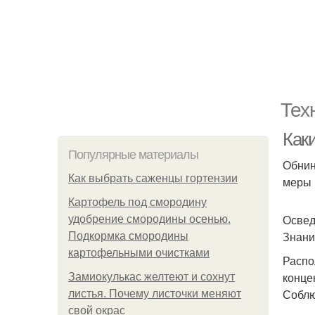
Тех
Как
Популярные материалы
Обнин
Как выбрать саженцы гортензии
меры 
Картофель под смородину
Освед
удобрение смородины осенью.
Знани
Подкормка смородины
картофельными очистками
Распо
конце
Замиокулькас желтеют и сохнут
Соблю
листья. Почему листочки меняют
свой окрас