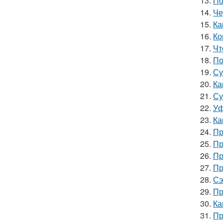
13.
По
14.
Че
15.
Ка
16.
Ко
17.
Чт
18.
По
19.
Су
20.
Ка
21.
Су
22.
Уф
23.
Ка
24.
Пр
25.
Пр
26.
Пр
27.
Пр
28.
Сэ
29.
Пр
30.
Ка
31.
Пр