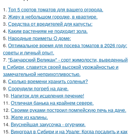
1.
Топ 5 сортов томатов для вашего огорода.
2.
Живу в небольшом городке, в квартире.
3.
Средства от вредителей для капусты:
4.
Каким растениям не подходит зола.
5.
Нapoдныe пpимeты O дoмe:
6.
Оптимальное время для посева томатов в 2026 году:
советы и личный опыт.
7.
"Бакчарский Великан" - сорт жимолости, выведенный
в Сибири, славится своей высокой урожайностью и
замечательной неприхотливостью.
8.
Сколько времени хранить соленья?
9.
Соорудили погреб на даче.
10.
Напиток для исцеления печение!
11.
Отличная банька на крайнем севере.
12.
Своими руками построил помпейскую печь на даче.
13.
Желе из калины.
14.
Вкуснейшая закусочка - огурчики.
15.
Виноград в Сибири и на Урале: Когда посадить и как