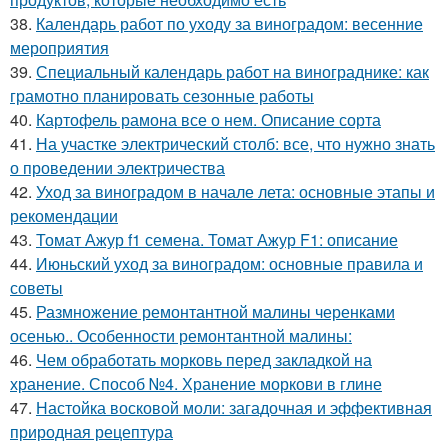
38.
Календарь работ по уходу за виноградом: весенние
мероприятия
39.
Специальный календарь работ на винограднике: как
грамотно планировать сезонные работы
40.
Картофель рамона все о нем. Описание сорта
41.
На участке электрический столб: все, что нужно знать
о проведении электричества
42.
Уход за виноградом в начале лета: основные этапы и
рекомендации
43.
Томат Ажур f1 семена. Томат Ажур F1: описание
44.
Июньский уход за виноградом: основные правила и
советы
45.
Размножение ремонтантной малины черенками
осенью.. Особенности ремонтантной малины:
46.
Чем обработать морковь перед закладкой на
хранение. Способ №4. Хранение моркови в глине
47.
Настойка восковой моли: загадочная и эффективная
природная рецептура