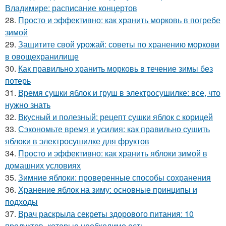
Владимире: расписание концертов
28.
Просто и эффективно: как хранить морковь в погребе
зимой
29.
Защитите свой урожай: советы по хранению моркови
в овощехранилище
30.
Как правильно хранить морковь в течение зимы без
потерь
31.
Время сушки яблок и груш в электросушилке: все, что
нужно знать
32.
Вкусный и полезный: рецепт сушки яблок с корицей
33.
Сэкономьте время и усилия: как правильно сушить
яблоки в электросушилке для фруктов
34.
Просто и эффективно: как хранить яблоки зимой в
домашних условиях
35.
Зимние яблоки: проверенные способы сохранения
36.
Хранение яблок на зиму: основные принципы и
подходы
37.
Врач раскрыла секреты здорового питания: 10
продуктов, которые необходимо есть