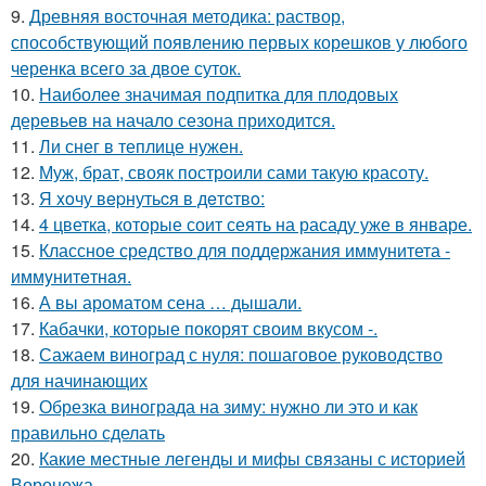
9.
Древняя восточная методика: раствор,
способствующий появлению первых корешков у любого
черенка всего за двое суток.
10.
Наиболее значимая подпитка для плодовых
деревьев на начало сезона приходится.
11.
Ли снег в теплице нужен.
12.
Муж, брат, свояк построили сами такую красоту.
13.
Я xoчу вepнутьcя в дeтcтвo:
14.
4 цветка, которые соит сеять на расаду уже в январе.
15.
Классное средство для поддержания иммунитета -
иммyнитeтнaя.
16.
А вы ароматом сена … дышали.
17.
Кабачки, которые покорят своим вкусом -.
18.
Сажаем виноград с нуля: пошаговое руководство
для начинающих
19.
Обрезка винограда на зиму: нужно ли это и как
правильно сделать
20.
Какие местные легенды и мифы связаны с историей
Воронежа