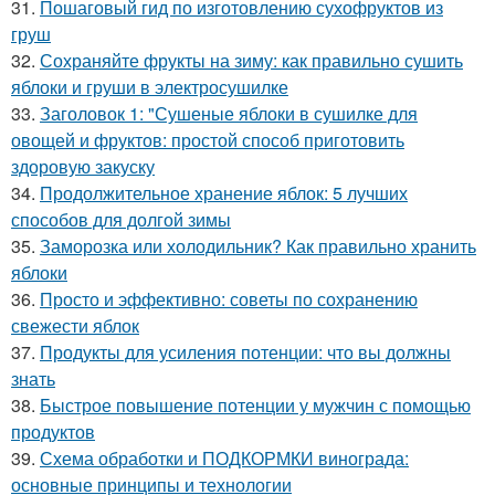
31.
Пошаговый гид по изготовлению сухофруктов из
груш
32.
Сохраняйте фрукты на зиму: как правильно сушить
яблоки и груши в электросушилке
33.
Заголовок 1: "Сушеные яблоки в сушилке для
овощей и фруктов: простой способ приготовить
здоровую закуску
34.
Продолжительное хранение яблок: 5 лучших
способов для долгой зимы
35.
Заморозка или холодильник? Как правильно хранить
яблоки
36.
Просто и эффективно: советы по сохранению
свежести яблок
37.
Продукты для усиления потенции: что вы должны
знать
38.
Быстрое повышение потенции у мужчин с помощью
продуктов
39.
Схема обработки и ПОДКОРМКИ винограда:
основные принципы и технологии