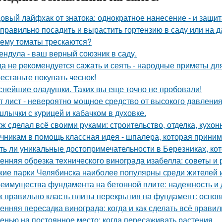
овый лайфхак от знатока: однократное нанесение - и защита
 правильно посадить и вырастить гортензию в саду или на д
ему томаты трескаются?
ендула - ваш верный союзник в саду.
да не рекомендуется сажать и сеять - народные приметы дл
естаньте покупать чеснок!
снейшие оладушки. Таких вы еще точно не пробовали!
т лист - невероятно мощное средство от высокого давления,
лычки с курицей и кабачком в духовке.
ж сделал всё своими руками: строительство, отделка, кухонн
чникам в помощь классная идея - шпалера, которая прини
ть ли уникальные достопримечательности в Березниках, кот
енняя обрезка технического винограда изабелла: советы и
кие парки Челябинска наиболее популярны среди жителей и
еимущества фундамента на бетонной плите: надежность и 
к правильно класть плиты перекрытия на фундамент: основ
енняя пересадка винограда: когда и как сделать всё прави
енью на постоянное место: когда пересаживать растения