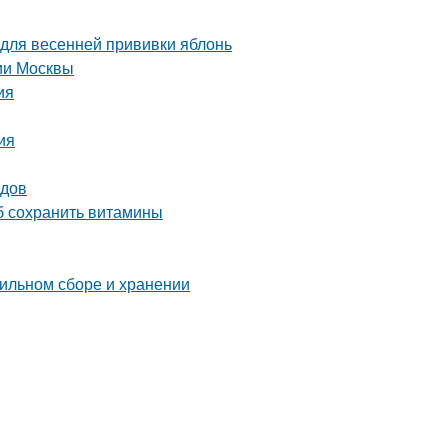
 для весенней прививки яблонь
рии Москвы
ия
ия
одов
об сохранить витамины
вильном сборе и хранении