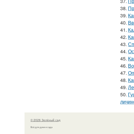
37.
Пр
38.
Пр
39.
Ка
40.
Вв
41.
Ка
42.
Ка
43.
Сп
44.
Ос
45.
Ка
46.
Во
47.
Оп
48.
Ка
49.
Ле
50.
Гу
личин
© 2026 Зелёный сад
Всё для дачи и сада