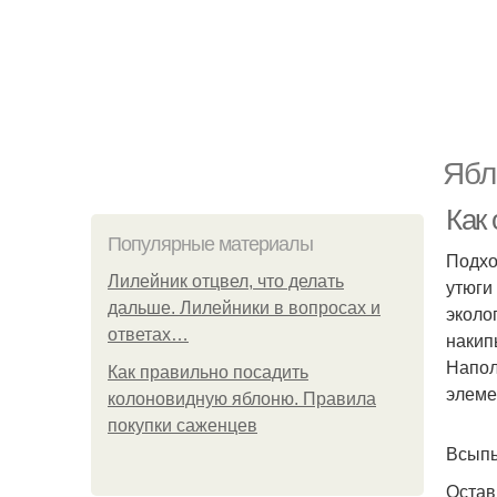
Ябл
Как 
Популярные материалы
Подхо
Лилейник отцвел, что делать
утюги
дальше. Лилейники в вопросах и
эколо
ответах…
накип
Напол
Как правильно посадить
элеме
колоновидную яблоню. Правила
покупки саженцев
Всыпь
Остав