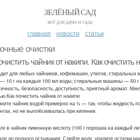
ЗЕЛЁНЫЙ САД
всё для дачи и сада
главная
новости
статьи
очные очистки
очистить чайник от накипи. Как очистить
дит для любых чайников, кофемашин, утюгов, стиральных 
 — 10 г на каждые 100 мл воды; стиральные машины — 50 г 
гичность, безопасность, доступность, приятный аромат. Мину
ью.Как почистить чайник от накипи
ните чайник водой примерно на ¾ — так, чтобы жидкость п
нтах, но не выплёскивалась при кипении.
те в чайник лимонную кислоту (100 г порошка на каждый лит
ьте до полного остывания. Слейте воду, удалите остатки н