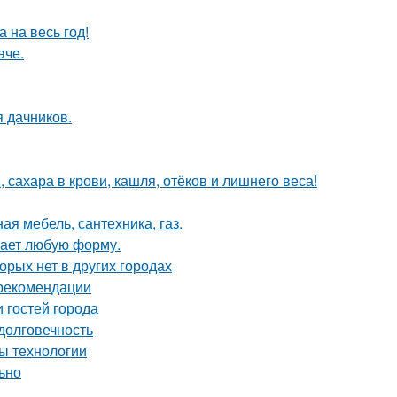
 на весь год!
аче.
я дачников.
 сахара в крови, кашля, отёков и лишнего веса!
ая мебель, сантехника, газ.
мает любую форму.
орых нет в других городах
 рекомендации
 гостей города
долговечность
ы технологии
льно