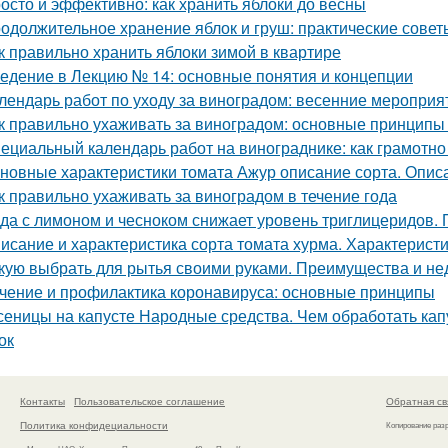
осто и эффективно: как хранить яблоки до весны
одолжительное хранение яблок и груш: практические сове
к правильно хранить яблоки зимой в квартире
едение в Лекцию № 14: основные понятия и концепции
лендарь работ по уходу за виноградом: весенние мероприя
к правильно ухаживать за виноградом: основные принципы
ециальный календарь работ на винограднике: как грамотн
новные характеристики томата Ажур описание сорта. Опи
к правильно ухаживать за виноградом в течение года
да с лимоном и чесноком снижает уровень триглицеридов. 
исание и характеристика сорта томата хурма. Характеристи
кую выбрать для рытья своими руками. Преимущества и не
чение и профилактика коронавируса: основные принципы
сеницы на капусте Народные средства. Чем обработать капу
ок
Контакты
Пользовательское соглашение
Обратная св
Политика конфидециальности
Копирование раз