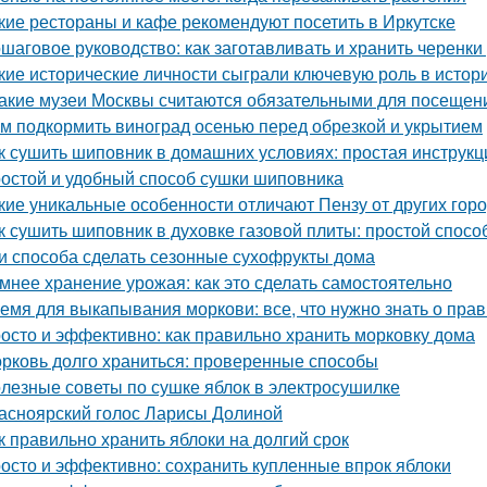
кие рестораны и кафе рекомендуют посетить в Иркутске
шаговое руководство: как заготавливать и хранить черенки
кие исторические личности сыграли ключевую роль в исто
Какие музеи Москвы считаются обязательными для посещен
м подкормить виноград осенью перед обрезкой и укрытием
к сушить шиповник в домашних условиях: простая инструкц
остой и удобный способ сушки шиповника
кие уникальные особенности отличают Пензу от других гор
к сушить шиповник в духовке газовой плиты: простой спос
и способа сделать сезонные сухофрукты дома
мнее хранение урожая: как это сделать самостоятельно
емя для выкапывания моркови: все, что нужно знать о пра
осто и эффективно: как правильно хранить морковку дома
рковь долго храниться: проверенные способы
лезные советы по сушке яблок в электросушилке
асноярский голос Ларисы Долиной
к правильно хранить яблоки на долгий срок
осто и эффективно: сохранить купленные впрок яблоки