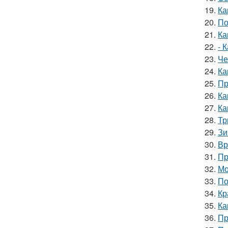
19.
Ка
20.
По
21.
Ка
22.
- 
23.
Че
24.
Ка
25.
Пр
26.
Ка
27.
Ка
28.
Тр
29.
Зи
30.
Вр
31.
Пр
32.
Мо
33.
По
34.
Кр
35.
Ка
36.
Пр