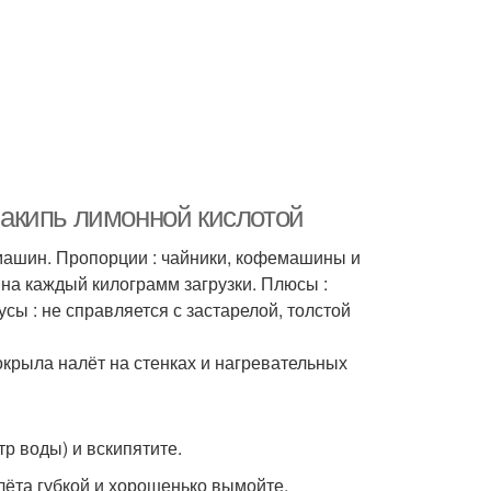
 накипь лимонной кислотой
машин. Пропорции : чайники, кофемашины и
на каждый килограмм загрузки. Плюсы :
сы : не справляется с застарелой, толстой
окрыла налёт на стенках и нагревательных
р воды) и вскипятите.
алёта губкой и хорошенько вымойте.