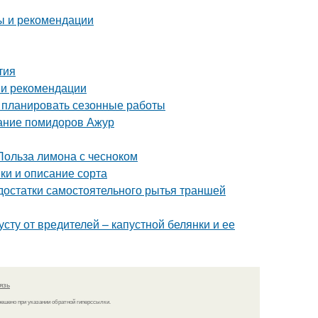
ты и рекомендации
тия
 и рекомендации
о планировать сезонные работы
сание помидоров Ажур
Польза лимона с чесноком
ки и описание сорта
достатки самостоятельного рытья траншей
сту от вредителей – капустной белянки и ее
язь
решено при указании обратной гиперссылки.