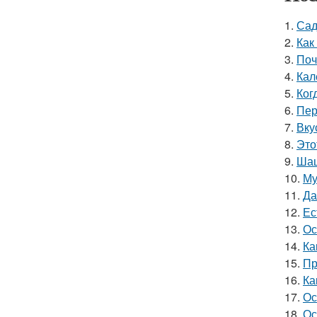
1.
Сад
2.
Как
3.
Поч
4.
Кал
5.
Ког
6.
Пер
7.
Вку
8.
Это
9.
Шаш
10.
Му
11.
Да
12.
Ес
13.
Ос
14.
Ка
15.
Пр
16.
Ка
17.
Ос
18.
Ос