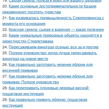
19.
Сырая свекла: польза и вред для вашего здоровья
20.
Какие основные достопримечательности Казани
рекомендуют посетить туристам
21.
Как развивалась промышленность Северодвинска с
момента его основания
22.
Красная свекла: сырая и вареная — какая полезнее
23.
Какие уникальные природные объекты находятся в
окрестностях Стерлитамака
24.
Пересаживаем виноград осенью: все за и против
25.
Полное руководство: когда лучше пересаживать
виноград на новое место
26.
Как правильно заготовить черенки яблони для
весенней прививки
27.
Как правильно заготовить черенки яблони для
прививки: Полное руководство
28.
Как перепривить плодовые деревья весной:
пошаговая инструкция
29.
Как правильно привить яблоню: пошаговая
инструкция