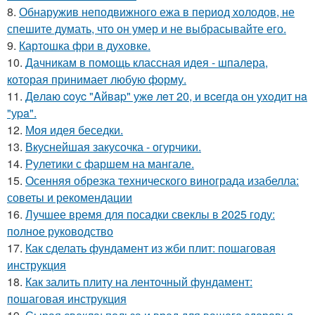
8.
Обнаружив неподвижного ежа в период холодов, не
спешите думать, что он умер и не выбрасывайте его.
9.
Картошка фри в духовке.
10.
Дачникам в помощь классная идея - шпалера,
которая принимает любую форму.
11.
Дeлaю coуc "Aйвap" ужe лeт 20, и вceгдa oн уxoдит нa
"уpa".
12.
Моя идея беседки.
13.
Вкуснейшая закусочка - огурчики.
14.
Рулетики с фаршем на мангале.
15.
Осенняя обрезка технического винограда изабелла:
советы и рекомендации
16.
Лучшее время для посадки свеклы в 2025 году:
полное руководство
17.
Как сделать фундамент из жби плит: пошаговая
инструкция
18.
Как залить плиту на ленточный фундамент:
пошаговая инструкция