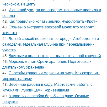
чесноком. Рецепты
41.
Июньский уход за виноградом: основные правила и
советы
42.
Как правильно копать землю. Чудо-лопата «Крот»
43.
Отзывы о экстракте восковой моли: что говорят
клиенты
44.
Легкий способ перекопать огород » Изобретения и
самоделки. Идеальная глубина при перекапывании
участка
45.
Вкусные и полезные щи с краснокочанной капустой
46.
Морковь мытая Сроки хранения. Подготовка к
длительному хранению
47.
Способы хранения моркови на зиму. Как сохранить
морковь на зиму
48.
Весенние работы в саду. Мартовские работы с
клубнями, луковицами, корневищами
49.
8 простых способов борьбы на даче. Осиные
ловушки