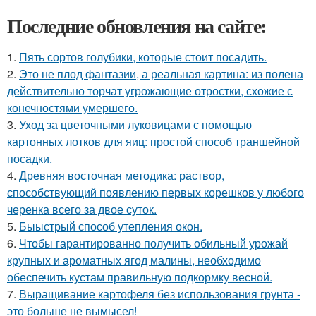
Последние обновления на сайте:
1.
Пять сортов голубики, которые стоит посадить.
2.
Это не плод фантазии, а реальная картина: из полена
действительно торчат угрожающие отростки, схожие с
конечностями умершего.
3.
Уход за цветочными луковицами с помощью
картонных лотков для яиц: простой способ траншейной
посадки.
4.
Древняя восточная методика: раствор,
способствующий появлению первых корешков у любого
черенка всего за двое суток.
5.
Быыстрый способ утепления окон.
6.
Чтобы гарантированно получить обильный урожай
крупных и ароматных ягод малины, необходимо
обеспечить кустам правильную подкормку весной.
7.
Выращивание картофеля без использования грунта -
это больше не вымысел!