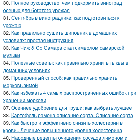
30.
Полное руководство: чем подкормить виноград
осенью для богатого урожая
31.
Сентябрь в винограднике: как подготовиться к
урожаю
32.
Как правильно сушить шиповник в домашних
условиях: простая инструкция
33.
Как Чиж & Co Самара стал символом самарской
музыки
34.
Полезные советы: как правильно хранить тыквы в
домашних условиях
35.
Проверенный способ: как правильно хранить
морковь зимой
36.
Как избежать 4 самых распространенных ошибок при
хранении моркови
37.
Осеннее удобрение для груши: как выбрать лучшее
38.
Картофель рамона описание сорта. Описание сорта
39.
Как быстро и эффективно снизить холестерин в
крови.. Лечение повышенного уровня холестерина
40.
Народные рецепты очищения сосудов лимоном и