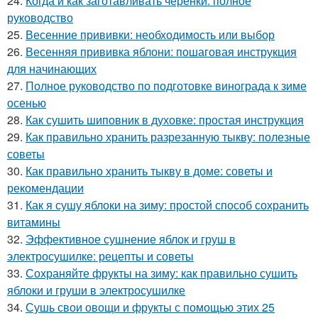
24.
Когда и как заготавливать черенки: полное
руководство
25.
Весенние прививки: необходимость или выбор
26.
Весенняя прививка яблони: пошаговая инструкция
для начинающих
27.
Полное руководство по подготовке винограда к зиме
осенью
28.
Как сушить шиповник в духовке: простая инструкция
29.
Как правильно хранить разрезанную тыкву: полезные
советы
30.
Как правильно хранить тыкву в доме: советы и
рекомендации
31.
Как я сушу яблоки на зиму: простой способ сохранить
витамины
32.
Эффективное сушнение яблок и груш в
электросушилке: рецепты и советы
33.
Сохраняйте фрукты на зиму: как правильно сушить
яблоки и груши в электросушилке
34.
Сушь свои овощи и фрукты с помощью этих 25