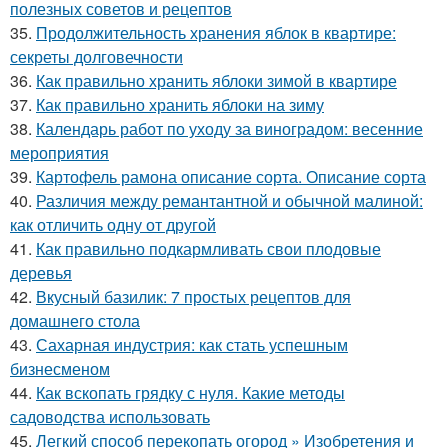
полезных советов и рецептов
35.
Продолжительность хранения яблок в квартире:
секреты долговечности
36.
Как правильно хранить яблоки зимой в квартире
37.
Как правильно хранить яблоки на зиму
38.
Календарь работ по уходу за виноградом: весенние
мероприятия
39.
Картофель рамона описание сорта. Описание сорта
40.
Различия между ремантантной и обычной малиной:
как отличить одну от другой
41.
Как правильно подкармливать свои плодовые
деревья
42.
Вкусный базилик: 7 простых рецептов для
домашнего стола
43.
Сахарная индустрия: как стать успешным
бизнесменом
44.
Как вскопать грядку с нуля. Какие методы
садоводства использовать
45.
Легкий способ перекопать огород » Изобретения и