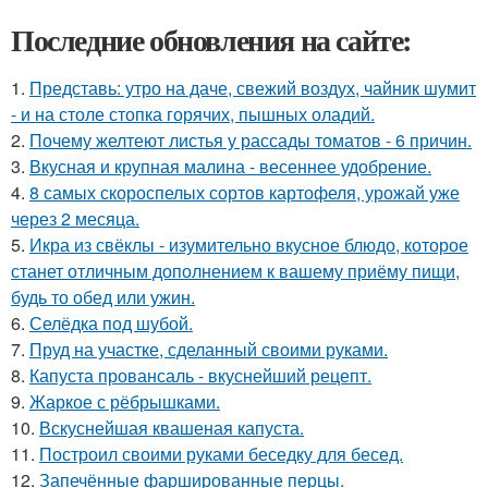
Последние обновления на сайте:
1.
Представь: утро на даче, свежий воздух, чайник шумит
- и на столе стопка горячих, пышных оладий.
2.
Почему желтеют листья у рассады томатов - 6 причин.
3.
Вкусная и крупная малина - весеннее удобрение.
4.
8 самых скороспелых сортов картофеля, урожай уже
через 2 месяца.
5.
Икра из свёклы - изумительно вкусное блюдо, которое
станет отличным дополнением к вашему приёму пищи,
будь то обед или ужин.
6.
Селёдка под шубой.
7.
Пруд на участке, сделанный своими руками.
8.
Капуста провансаль - вкуснейший рецепт.
9.
Жаркое с рёбрышками.
10.
Вскуснейшая квашеная капуста.
11.
Построил своими руками беседку для бесед.
12.
Запечённые фаршированные перцы.