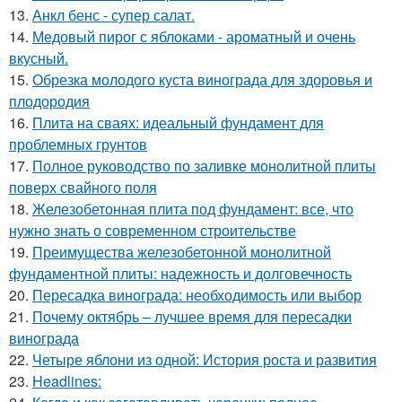
13.
Анкл бенс - супер салат.
14.
Медовый пирог с яблоками - ароматный и очень
вкусный.
15.
Обрезка молодого куста винограда для здоровья и
плодородия
16.
Плита на сваях: идеальный фундамент для
проблемных грунтов
17.
Полное руководство по заливке монолитной плиты
поверх свайного поля
18.
Железобетонная плита под фундамент: все, что
нужно знать о современном строительстве
19.
Преимущества железобетонной монолитной
фундаментной плиты: надежность и долговечность
20.
Пересадка винограда: необходимость или выбор
21.
Почему октябрь – лучшее время для пересадки
винограда
22.
Четыре яблони из одной: История роста и развития
23.
Headlines: