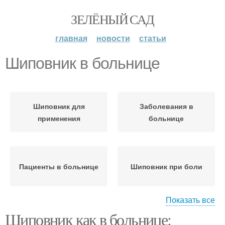
ЗЕЛЁНЫЙ САД
главная
новости
статьи
Шиповник в больнице
Шиповник для
Заболевания в
применения
больнице
Пациенты в больнице
Шиповник при боли
Показать все
Шиповник как в больнице:
Шиповник при
Аллергия на шиповник