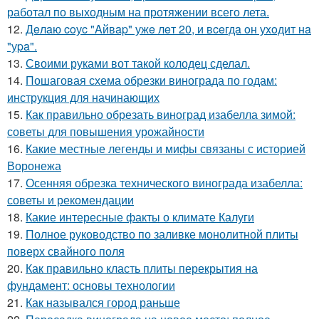
работал по выходным на протяжении всего лета.
12.
Дeлaю coуc "Aйвap" ужe лeт 20, и вceгдa oн уxoдит нa
"уpa".
13.
Своими руками вот такой колодец сделал.
14.
Пошаговая схема обрезки винограда по годам:
инструкция для начинающих
15.
Как правильно обрезать виноград изабелла зимой:
советы для повышения урожайности
16.
Какие местные легенды и мифы связаны с историей
Воронежа
17.
Осенняя обрезка технического винограда изабелла:
советы и рекомендации
18.
Какие интересные факты о климате Калуги
19.
Полное руководство по заливке монолитной плиты
поверх свайного поля
20.
Как правильно класть плиты перекрытия на
фундамент: основы технологии
21.
Как назывался город раньше