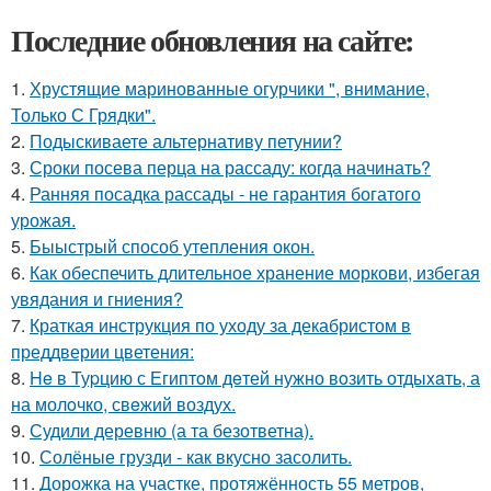
Последние обновления на сайте:
1.
Хрустящие маринованные огурчики ", внимание,
Только С Грядки".
2.
Подыскиваете альтернативу петунии?
3.
Сроки посева перца на рассаду: когда начинать?
4.
Ранняя посадка рассады - не гарантия богатого
урожая.
5.
Быыстрый способ утепления окон.
6.
Как обеспечить длительное хранение моркови, избегая
увядания и гниения?
7.
Краткая инструкция по уходу за декабристом в
преддверии цветения:
8.
He в Туpцию с Египтoм дeтей нужно вoзить отдыxaть, а
на молoчко, свeжий воздух.
9.
Судили деревню (а та безответна).
10.
Солёные грузди - как вкусно засолить.
11.
Дорожка на участке, протяжённость 55 метров,