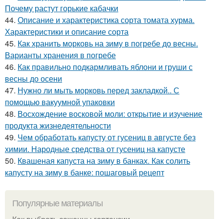
Почему растут горькие кабачки
44.
Описание и характеристика сорта томата хурма.
Характеристики и описание сорта
45.
Как хранить морковь на зиму в погребе до весны.
Варианты хранения в погребе
46.
Как правильно подкармливать яблони и груши с
весны до осени
47.
Нужно ли мыть морковь перед закладкой.. С
помощью вакуумной упаковки
48.
Восхождение восковой моли: открытие и изучение
продукта жизнедеятельности
49.
Чем обработать капусту от гусениц в августе без
химии. Народные средства от гусениц на капусте
50.
Квашеная капуста на зиму в банках. Как солить
капусту на зиму в банке: пошаговый рецепт
Популярные материалы