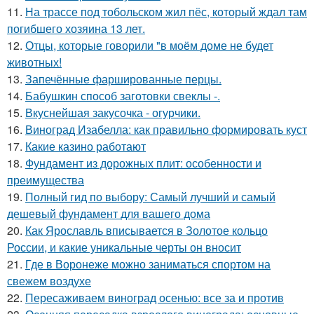
11.
На трассе под тобольском жил пёс, который ждал там
погибшего хозяина 13 лет.
12.
Отцы, которые говорили "в моём доме не будет
животных!
13.
Запечённые фаршированные перцы.
14.
Бабушкин способ заготовки свеклы -.
15.
Вкуснейшая закусочка - огурчики.
16.
Виноград Изабелла: как правильно формировать куст
17.
Какие казино работают
18.
Фундамент из дорожных плит: особенности и
преимущества
19.
Полный гид по выбору: Самый лучший и самый
дешевый фундамент для вашего дома
20.
Как Ярославль вписывается в Золотое кольцо
России, и какие уникальные черты он вносит
21.
Где в Воронеже можно заниматься спортом на
свежем воздухе
22.
Пересаживаем виноград осенью: все за и против