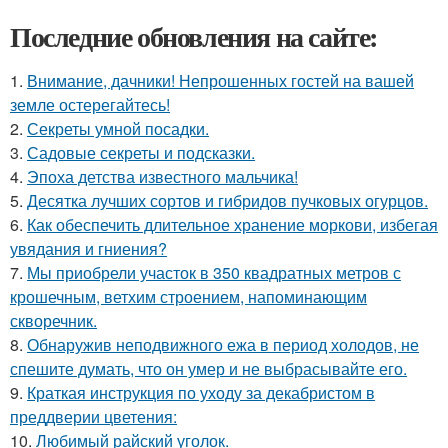
Последние обновления на сайте:
1.
Внимание, дачники! Непрошенных гостей на вашей
земле остерегайтесь!
2.
Секреты умной посадки.
3.
Садовые секреты и подсказки.
4.
Эпоха детства известного мальчика!
5.
Десятка лучших сортов и гибридов пучковых огурцов.
6.
Как обеспечить длительное хранение моркови, избегая
увядания и гниения?
7.
Мы приобрели участок в 350 квадратных метров с
крошечным, ветхим строением, напоминающим
скворечник.
8.
Обнаружив неподвижного ежа в период холодов, не
спешите думать, что он умер и не выбрасывайте его.
9.
Краткая инструкция по уходу за декабристом в
преддверии цветения:
10.
Любимый райский уголок.