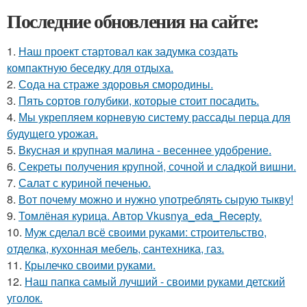
Последние обновления на сайте:
1.
Наш проект стартовал как задумка создать
компактную беседку для отдыха.
2.
Сода на страже здоровья смородины.
3.
Пять сортов голубики, которые стоит посадить.
4.
Мы укрепляем корневую систему рассады перца для
будущего урожая.
5.
Вкусная и крупная малина - весеннее удобрение.
6.
Секреты получения крупной, сочной и сладкой вишни.
7.
Салат с куриной печенью.
8.
Вот почему можно и нужно употреблять сырую тыкву!
9.
Томлёная курица. Автор Vkusnya_eda_Recepty.
10.
Муж сделал всё своими руками: строительство,
отделка, кухонная мебель, сантехника, газ.
11.
Крылечко своими руками.
12.
Наш папка самый лучший - своими руками детский
уголок.