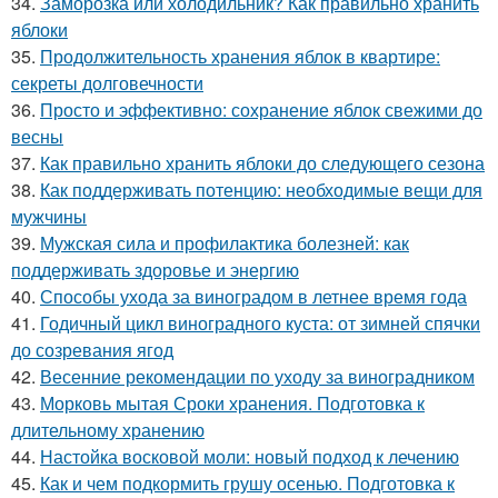
34.
Заморозка или холодильник? Как правильно хранить
яблоки
35.
Продолжительность хранения яблок в квартире:
секреты долговечности
36.
Просто и эффективно: сохранение яблок свежими до
весны
37.
Как правильно хранить яблоки до следующего сезона
38.
Как поддерживать потенцию: необходимые вещи для
мужчины
39.
Мужская сила и профилактика болезней: как
поддерживать здоровье и энергию
40.
Способы ухода за виноградом в летнее время года
41.
Годичный цикл виноградного куста: от зимней спячки
до созревания ягод
42.
Весенние рекомендации по уходу за виноградником
43.
Морковь мытая Сроки хранения. Подготовка к
длительному хранению
44.
Настойка восковой моли: новый подход к лечению
45.
Как и чем подкормить грушу осенью. Подготовка к