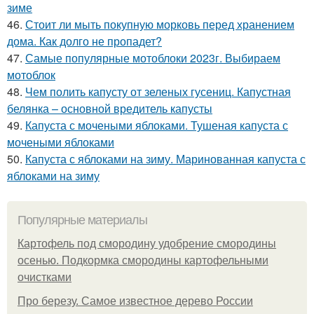
зиме
46.
Стоит ли мыть покупную морковь перед хранением
дома. Как долго не пропадет?
47.
Самые популярные мотоблоки 2023г. Выбираем
мотоблок
48.
Чем полить капусту от зеленых гусениц. Капустная
белянка – основной вредитель капусты
49.
Капуста с мочеными яблоками. Тушеная капуста с
мочеными яблоками
50.
Капуста с яблоками на зиму. Маринованная капуста с
яблоками на зиму
Популярные материалы
Картофель под смородину удобрение смородины
осенью. Подкормка смородины картофельными
очистками
Про березу. Самое известное дерево России