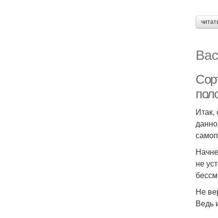
читат
Вас
Сор
пол
Итак,
данно
самоп
Начне
не ус
бессм
Не ве
Ведь 