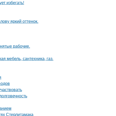
ет избегать!
лову яркий оттенок.
анятые рабочие.
ая мебель, сантехника, газ.
я
водов
участвовать
долговечность
ванием
тях Стерлитамака