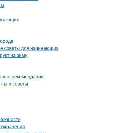
им
чинающих
городе
тые советы для начинающих
рукт на зиму
овные рекомендации
пты и советы
овечности
 сохранения