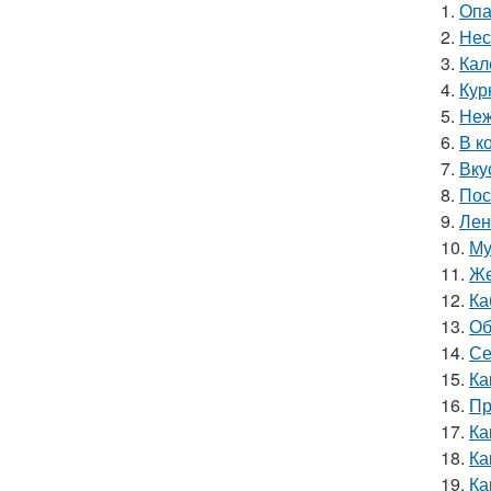
1.
Опа
2.
Нес
3.
Кал
4.
Кур
5.
Неж
6.
В к
7.
Вку
8.
Пос
9.
Лен
10.
Му
11.
Же
12.
Ка
13.
Об
14.
Се
15.
Ка
16.
Пр
17.
Ка
18.
Ка
19.
Ка