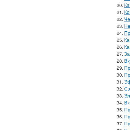
20.
Ка
21.
Ко
22.
Че
23.
He
24.
Пр
25.
Ка
26.
Ка
27.
За
28.
Вк
29.
Пр
30.
Пр
31.
Эф
32.
Сэ
33.
Эл
34.
Вк
35.
Пр
36.
Пр
37.
Пр