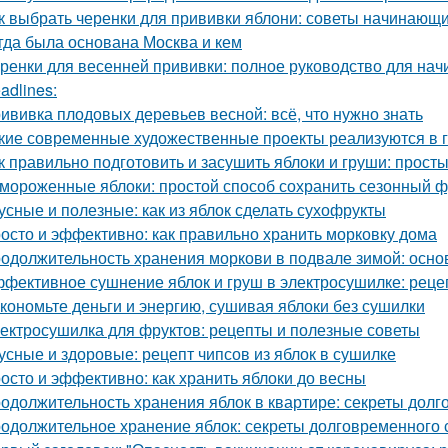
к выбрать черенки для прививки яблони: советы начинающ
гда была основана Москва и кем
ренки для весенней прививки: полное руководство для на
adlines:
ививка плодовых деревьев весной: всё, что нужно знать
кие современные художественные проекты реализуются в 
к правильно подготовить и засушить яблоки и груши: прос
мороженные яблоки: простой способ сохранить сезонный ф
усные и полезные: как из яблок сделать сухофрукты
осто и эффективно: как правильно хранить морковку дома
одолжительность хранения моркови в подвале зимой: осн
фективное сушнение яблок и груш в электросушилке: реце
кономьте деньги и энергию, сушивая яблоки без сушилки
ектросушилка для фруктов: рецепты и полезные советы
усные и здоровые: рецепт чипсов из яблок в сушилке
осто и эффективно: как хранить яблоки до весны
одолжительность хранения яблок в квартире: секреты долг
одолжительное хранение яблок: секреты долговременного