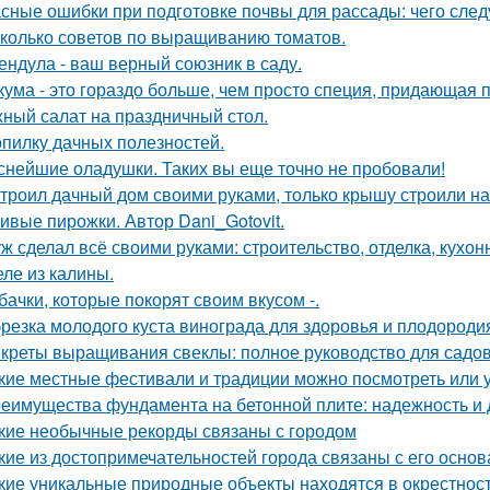
сные ошибки при подготовке почвы для рассады: чего следу
колько советов по выращиванию томатов.
ендула - ваш верный союзник в саду.
кума - это гораздо больше, чем просто специя, придающая п
ный салат на праздничный стол.
опилку дачных полезностей.
снейшие оладушки. Таких вы еще точно не пробовали!
троил дачный дом своими руками, только крышу строили н
ивые пирожки. Автор Dani_Gotovit.
ж сделал всё своими руками: строительство, отделка, кухонн
ле из калины.
бачки, которые покорят своим вкусом -.
резка молодого куста винограда для здоровья и плодороди
креты выращивания свеклы: полное руководство для садо
кие местные фестивали и традиции можно посмотреть или 
еимущества фундамента на бетонной плите: надежность и 
кие необычные рекорды связаны с городом
кие из достопримечательностей города связаны с его осно
кие уникальные природные объекты находятся в окрестнос