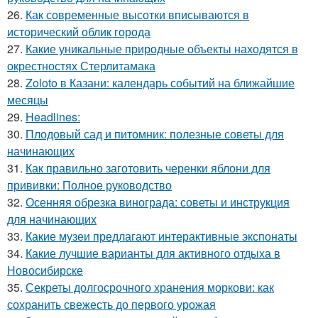
26.
Как современные высотки вписываются в
исторический облик города
27.
Какие уникальные природные объекты находятся в
окрестностях Стерлитамака
28.
Zoloto в Казани: календарь событий на ближайшие
месяцы
29.
Headlines:
30.
Плодовый сад и питомник: полезные советы для
начинающих
31.
Как правильно заготовить черенки яблони для
прививки: Полное руководство
32.
Осенняя обрезка винограда: советы и инструкция
для начинающих
33.
Какие музеи предлагают интерактивные экспонаты
34.
Какие лучшие варианты для активного отдыха в
Новосибирске
35.
Секреты долгосрочного хранения моркови: как
сохранить свежесть до первого урожая