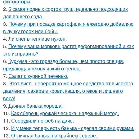
фитофторы.
2.
5 самоплодных сортов груш, идеально подходящих
для вашего сада.
3.
Почему при посадке картофеля я ежегодно добавляю
в лунку горох или бобы.
4.
Ли снег в теплице нужен.
5.
Почему ваша морковь растет деформированной и как
это исправить?
6.
Куркума - это гораздо больше, чем просто специя,
придающая плову яркий оттенок.
7.
Салат с куриной печенью.
8.
Этот лист - невероятно мощное средство от высокого
давления, сахара в крови, кашля, отёков и лишнего
веса!
9.
Дачная банька хороша.
10.
Как сберечь урожай чеснока: надежный метод.
11.
Соорудили погреб на даче.
12.
И у меня теперь есть банька - сделал своими руками.
13.
Отличная банька на крайнем севере.