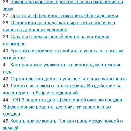
36.
Заморозка моркови: простой способ сохранения на
зиму
37.
Просто и эффективно: сохранить яблоки до зимы
38.
От косточки до плода: как вырастить войлочную
вишню в домашних условиях
39.
Сахар из свеклы: новый вектор развития для
фермеров
40.
Урожай в изобилии: как добиться успеха в сельском
хозяйстве
41.
Как правильно ухаживать за виноградом в течение
года
42.
Строительство дома с нуля: все, что вам нужно знать
43.
Лимон с чесноком от холестерина. Воздействие на
холестерин – обзор исследований
44.
ТОП-3 рецептов для эффективной очистки сосудов.
Эффективные рецепты для очистки кровеносных
сосудов
45.
Копать или не копать. Тонкая грань между почвой и
землей