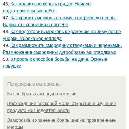
46.
Как правильно копать грядки. Начало
подготовительных работ
47.
Как хранить морковь на зиму в погребе до весны.
Варианты хранения в погребе
48.
Как подготовить морковь к хранению на зиму после
уборки. Уборка корнеплода
49.
Как размножить смородину отводками и черенками.
Размножение смородины дугообразными отводками
50.
8 простых способов борьбы на даче. Осиные
ловушки
Популярные материалы
Как выбрать саженцы гортензии
Восхождение восковой моли: открытие и изучение
продукта жизнедеятельности
Заморозка и хранение боярышника: проверенные
методы