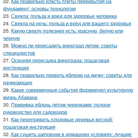
22.
Как правильно класть плиты перекрытия на
фундамент: основы технологии
23.
Свекла: польза и вред для здоровья человека
24.
Свекла на ночь: польза и вред для вашего здоровья
25.
Какую свеклу полезнее есть: красную, белую или
черную
26.
Можно ли пересадить виноград летом: советы
специалистов
27.
Осенняя пересадка винограда: пошаговая
инструкция
28.
Как правильно привить яблоню на дичку: советы для
начинающих
29.
Какие современные события формируют культурную
жизнь Абакана
30.
Прививка яблонь летом черенками: полное
руководство для садоводов
31.
Как перепривить плодовые деревья весной:
пошаговая инструкция
32.
Как сушить шиповник в домашних условиях: лучшие