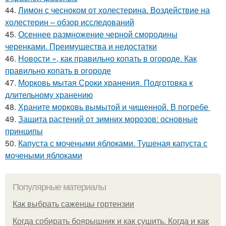
44.
Лимон с чесноком от холестерина. Воздействие на
холестерин – обзор исследований
45.
Осеннее размножение черной смородины
черенками. Преимущества и недостатки
46.
Новости », как правильно копать в огороде. Как
правильно копать в огороде
47.
Морковь мытая Сроки хранения. Подготовка к
длительному хранению
48.
Храните морковь вымытой и чищенной. В погребе
49.
Защита растений от зимних морозов: основные
принципы
50.
Капуста с мочеными яблоками. Тушеная капуста с
мочеными яблоками
Популярные материалы
Как выбрать саженцы гортензии
Когда собирать боярышник и как сушить. Когда и как