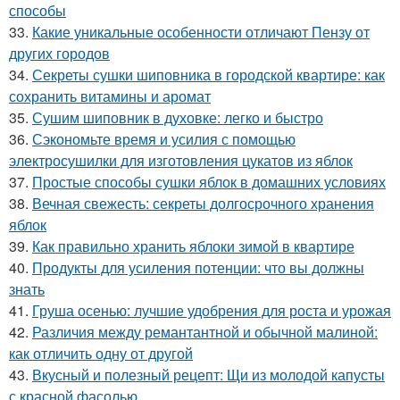
способы
33.
Какие уникальные особенности отличают Пензу от
других городов
34.
Секреты сушки шиповника в городской квартире: как
сохранить витамины и аромат
35.
Сушим шиповник в духовке: легко и быстро
36.
Сэкономьте время и усилия с помощью
электросушилки для изготовления цукатов из яблок
37.
Простые способы сушки яблок в домашних условиях
38.
Вечная свежесть: секреты долгосрочного хранения
яблок
39.
Как правильно хранить яблоки зимой в квартире
40.
Продукты для усиления потенции: что вы должны
знать
41.
Груша осенью: лучшие удобрения для роста и урожая
42.
Различия между ремантантной и обычной малиной:
как отличить одну от другой
43.
Вкусный и полезный рецепт: Щи из молодой капусты
с красной фасолью