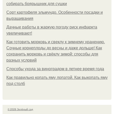
собирать боярышник для сушки
Сорт картофеля эльмундо. Особенности посадки и
выращивания
Дачные работы в жаркую погоду риск инфаркта
увеличивают!
Как готовить морковь и свеклу к зимнему хранению.
Сочные корнеплоды до весны и даже дольше! Как
сохранить морковь и свёклу зимой: способы для
разных условий
Способы ухода за виноградом в летнее время года
Как правильно копать яму лопатой. Как выкопать яму
под столб
© 2026 Зелёный сад