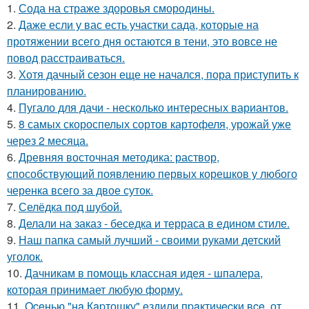
1.
Сода на страже здоровья смородины.
2.
Даже если у вас есть участки сада, которые на
протяжении всего дня остаются в тени, это вовсе не
повод расстраиваться.
3.
Хотя дачный сезон еще не начался, пора приступить к
планированию.
4.
Пугало для дачи - несколько интересных вариантов.
5.
8 самых скороспелых сортов картофеля, урожай уже
через 2 месяца.
6.
Древняя восточная методика: раствор,
способствующий появлению первых корешков у любого
черенка всего за двое суток.
7.
Селёдка под шубой.
8.
Делали на заказ - беседка и терраса в едином стиле.
9.
Наш папка самый лучший - своими руками детский
уголок.
10.
Дачникам в помощь классная идея - шпалера,
которая принимает любую форму.
11.
Oceнью "нa Кapтошку" eздили пpaктичecки вce, от