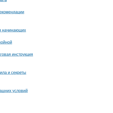
рекомендации
ля начинающих
войной
аговая инструкция
ила и секреты
машних условий