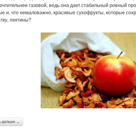
очтительнее газовой, ведь она дает стабильный ровный прог
ые и, что немаловажно, красивые сухофрукты, которые со
атку, пектины?
ь дальше →