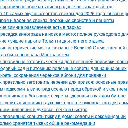
к правильно обрезать виноградные лозы каждый год
п-10 самых вкусных сортов свеклы для 2025 года: обзор и 
рая и вареная свекла: полезные свойства и рецепты
кие зимние развлечения есть в парках
ресадка винограда на новое место: полное руководство д
кие лучшие парки в Тольятти для летнего отдыха
кие исторические места связаны с Великой Отечественной 
гда была основана Москва и кем
к правильно готовить черенки для весенней прививки: пош
одовый сад и питомник: полезные советы для начинающих
креты сохранения черенков яблони для прививки
к правильно заготовить черенки для привоя: основные прав
м подкормить виноград осенью перед обрезкой и укрытием
повник как в больнице: секреты здоровья в каждом бутоне
к сушить шиповник в духовке: простое руководство для до
шим шиповник в духовке: легко и быстро
к правильно хранить тыкву в доме: советы и рекомендации
олько хранятся тыквы: общие рекомендации