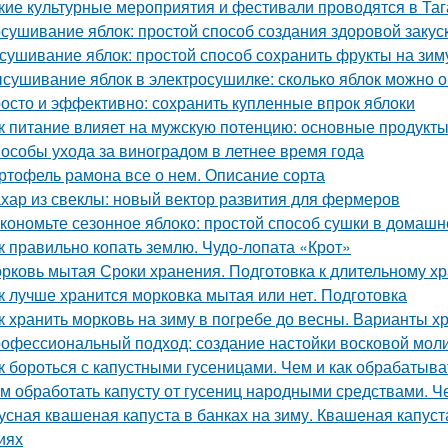
кие культурные мероприятия и фестивали проводятся в Таг
сушивание яблок: простой способ создания здоровой закус
сушивание яблок: простой способ сохранить фрукты на зим
сушивание яблок в электросушилке: сколько яблок можно о
осто и эффективно: сохранить купленные впрок яблоки
к питание влияет на мужскую потенцию: основные продукт
особы ухода за виноградом в летнее время года
ртофель рамона все о нем. Описание сорта
хар из свеклы: новый вектор развития для фермеров
кономьте сезонное яблоко: простой способ сушки в домашн
к правильно копать землю. Чудо-лопата «Крот»
рковь мытая Сроки хранения. Подготовка к длительному х
к лучше хранится морковка мытая или нет. Подготовка
к хранить морковь на зиму в погребе до весны. Варианты х
офессиональный подход: создание настойки восковой мол
к бороться с капустными гусеницами. Чем и как обрабатыват
м обработать капусту от гусениц народными средствами. Ч
усная квашеная капуста в банках на зиму. Квашеная капуст
иях