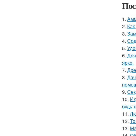
Пос
1.
Амм
2.
Как
3.
Зам
4.
Сод
5.
Удо
6.
Для
ярко.
7.
Дре
8.
Дач
помощ
9.
Сек
10.
Ик
будь 
11.
Лю
12.
То
13.
Мa
14.
Об