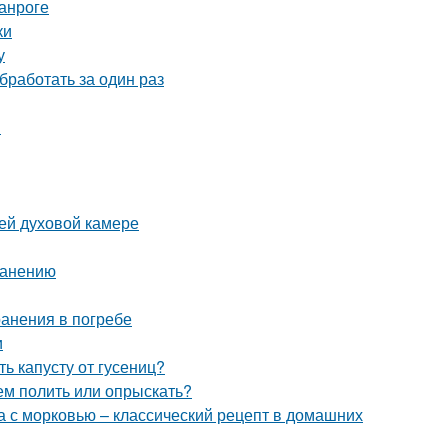
анроге
ки
у
бработать за один раз
ы
ей духовой камере
ранению
ранения в погребе
и
ь капусту от гусениц?
ем полить или опрыскать?
а с морковью – классический рецепт в домашних