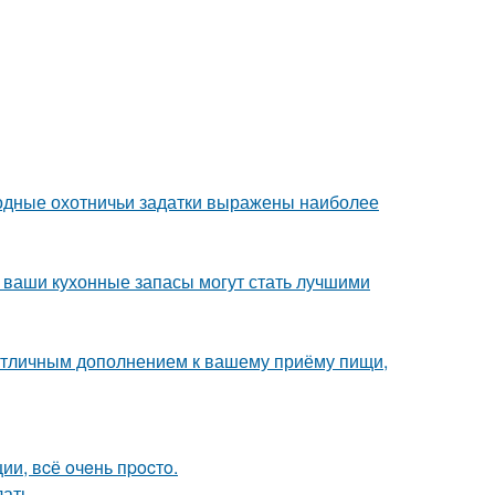
одные охотничьи задатки выражены наиболее
- ваши кухонные запасы могут стать лучшими
т отличным дополнением к вашему приёму пищи,
и, вcё oчeнь пpocтo.
лать