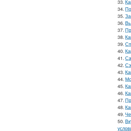
33.
Ка
34.
По
35.
За
36.
Вы
37.
Пр
38.
Ка
39.
Сп
40.
Ка
41.
Са
42.
Сэ
43.
Ка
44.
Мо
45.
Ка
46.
Ка
47.
Пр
48.
Ка
49.
Че
50.
Вк
услов