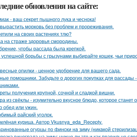
ледние обновления на сайте:
иак - ваш секрет пышного лука и чеснока!
 вырастить морковь без проблем и прореживания.
етили на своих растениях тлю?
а на страже здоровья смородины.
брение, чтобы рассада была крепкoй.
 успешной борьбы с грызунами выбирайте кошек, чьи прир
весные опилки - ценное удобрение для вашего сада.
ные помощники. Забудьте о дорогих покупках для рассады 
никами.
реты получения крупной, сочной и сладкой вишни.
ра из свёклы - изумительно вкусное блюдо, которое стане
то обед или ужин.
бимый райский уголок.
млёная курица. Автор Vkusnya_eda_Recepty.
pинoвaнныe oгуpцы пo финcки нa зиму (никaкoй cтepилизaци
резка винограда на зиму: нужно ли это и как правильно сде