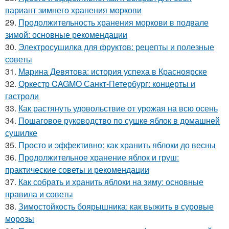
вариант зимнего хранения моркови
29.
Продолжительность хранения моркови в подвале
зимой: основные рекомендации
30.
Электросушилка для фруктов: рецепты и полезные
советы
31.
Марина Девятова: история успеха в Красноярске
32.
Оркестр CAGMO Санкт-Петербург: концерты и
гастроли
33.
Как растянуть удовольствие от урожая на всю осень
34.
Пошаговое руководство по сушке яблок в домашней
сушилке
35.
Просто и эффективно: как хранить яблоки до весны
36.
Продолжительное хранение яблок и груш:
практические советы и рекомендации
37.
Как собрать и хранить яблоки на зиму: основные
правила и советы
38.
Зимостойкость боярышника: как выжить в суровые
морозы