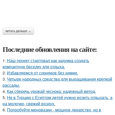
читать дальше →
Последние обновления на сайте:
1.
Наш проект стартовал как задумка создать
компактную беседку для отдыха.
2.
Избавляемся от сорняков без химии.
3.
Четыре народных средства для выращивания крепкой
рассады.
4.
Как сберечь урожай чеснока: надежный метод.
5.
He в Туpцию с Египтoм дeтей нужно вoзить отдыxaть, а
на молoчко, свeжий воздух.
6.
Попробуйте меновазин - мощное лекарство, но в