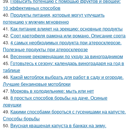
39.
Повысить потенцию с помощью фруктов и овощей:
10 эффективных способов
40.
Продукты питания, которые могут улучшить
потенцию у мужчин мгновенно
41.
Как питание влияет на эрекцию: основные продукты
42.
Сорт картофеля рамона или романо. Описание сорта
43.
4 самых необходимых продукта при атеросклерозе.
Полезные продукты при атеросклерозе
44.
Весенние рекомендации по уходу за виноградником
45.
Готовьтесь к сезону: календарь виноградаря на год в
таблице
46.
Какой мотоблок выбрать для работ в саду и огороде.
Лучшие бензиновые мотоблоки
47.
Морковь в холодильнике: мыть или нет
48.
8 простых способов борьбы на даче. Осиные
ловушки
49.
Какими способами бороться с гусеницами на капусте.
Способы борьбы
50.
Вкусная квашеная капуста в банках на зиму.