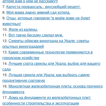
аптеке вам о нем не расскажут!
7.
Капуста провансаль - вкуснейший рецепт.
8.
Моя мама давно зимний сад хотела.
9.
Отцы, которые говорили "в моём доме не будет
животных!
10.
Желе из калины.
11.
Вот такую беседку сделал муж.
12.
Секреты обрезки винограда на Урале: советы
опытных виноградарей
13.
Какие современные технологии применяются в
городском хозяйстве
14.
Лучшие сорта свеклы для Урала: выбор для вашего
сада
15.
Лучшая свекла для Урала: как выбрать самую
продуктивную сортовую
16.
Монолитная железобетонная плита: основа прочного
фундамента
17.
Дома на фундаменте из железобетонных плит:
особенности строительства и эксплуатации