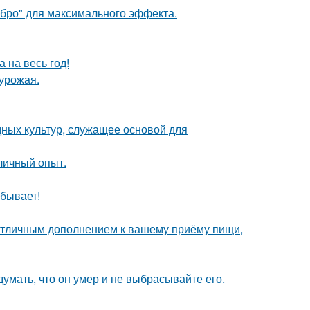
ебро" для максимального эффекта.
 на весь год!
урожая.
ных культур, служащее основой для
личный опыт.
 бывает!
т отличным дополнением к вашему приёму пищи,
умать, что он умер и не выбрасывайте его.