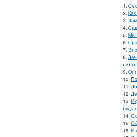
1.
Сек
2.
Как
3.
Зам
4.
Сад
5.
Мы 
6.
Сро
7.
Эпо
8.
Зач
питат
9.
Опт
10.
По
11.
До
12.
Де
13.
Ик
будь 
14.
Ск
15.
Об
16.
И 