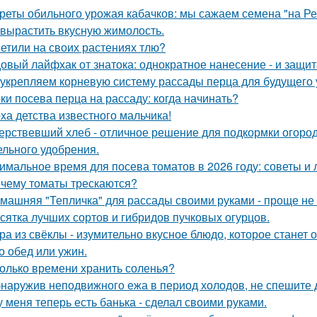
реты обильного урожая кабачков: мы сажаем семена "на Р
 вырастить вкусную жимолость.
етили на своих растениях тлю?
овый лайфхак от знатока: однократное нанесение - и защита
укрепляем корневую систему рассады перца для будущего 
ки посева перца на рассаду: когда начинать?
ха детства известного мальчика!
ерствевший хлеб - отличное решение для подкормки огород
ельного удобрения.
имальное время для посева томатов в 2026 году: советы и 
чему томаты трескаются?
машняя "Тепличка" для рассады своими руками - проще не
сятка лучших сортов и гибридов пучковых огурцов.
ра из свёклы - изумительно вкусное блюдо, которое стане
то обед или ужин.
олько времени хранить соленья?
наружив неподвижного ежа в период холодов, не спешите д
у меня теперь есть банька - сделал своими руками.