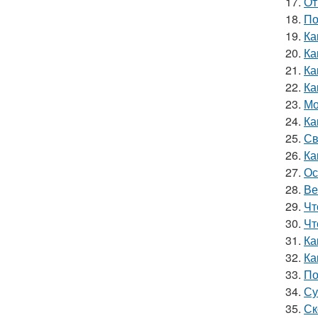
17.
От
18.
По
19.
Ка
20.
Ка
21.
Ка
22.
Ка
23.
Мо
24.
Ка
25.
Св
26.
Ка
27.
Ос
28.
Ве
29.
Чт
30.
Чт
31.
Ка
32.
Ка
33.
По
34.
Су
35.
Ск