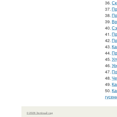
36.
Ск
37.
Пр
38.
Пр
39.
Вр
40.
Сэ
41.
Пр
42.
Пр
43.
Ка
44.
Пр
45.
Ул
46.
Ур
47.
По
48.
Че
49.
Ка
50.
Ка
гусен
© 2026 Зелёный сад