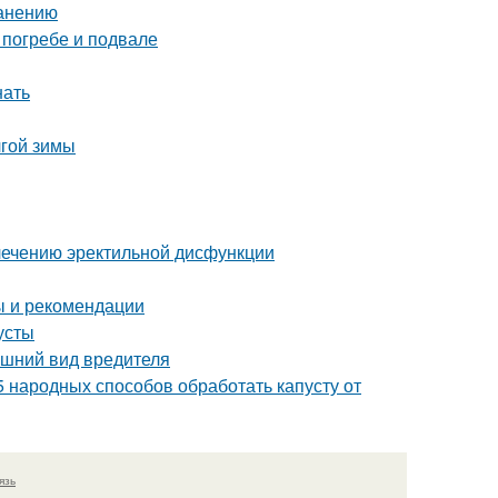
ранению
 погребе и подвале
нать
лгой зимы
лечению эректильной дисфункции
ы и рекомендации
усты
нешний вид вредителя
5 народных способов обработать капусту от
язь