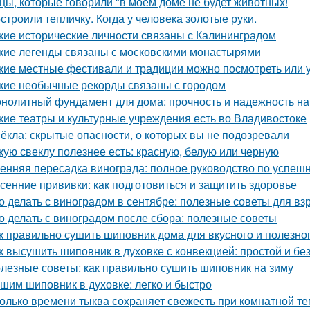
цы, которые говорили "в моём доме не будет животных!
строили тепличку. Когда у человека золотые руки.
кие исторические личности связаны с Калининградом
кие легенды связаны с московскими монастырями
кие местные фестивали и традиции можно посмотреть или 
кие необычные рекорды связаны с городом
нолитный фундамент для дома: прочность и надежность на
кие театры и культурные учреждения есть во Владивостоке
ёкла: скрытые опасности, о которых вы не подозревали
кую свеклу полезнее есть: красную, белую или черную
енняя пересадка винограда: полное руководство по успешн
сенние прививки: как подготовиться и защитить здоровье
о делать с виноградом в сентябре: полезные советы для вз
о делать с виноградом после сбора: полезные советы
к правильно сушить шиповник дома для вкусного и полезно
к высушить шиповник в духовке с конвекцией: простой и б
лезные советы: как правильно сушить шиповник на зиму
шим шиповник в духовке: легко и быстро
олько времени тыква сохраняет свежесть при комнатной т