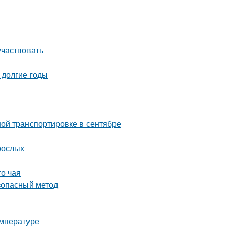
участвовать
 долгие годы
ой транспортировке в сентябре
рослых
го чая
езопасный метод
емпературе