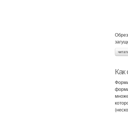
Обрез
загущ
читат
Как
Форми
форми
множе
котор
(неско