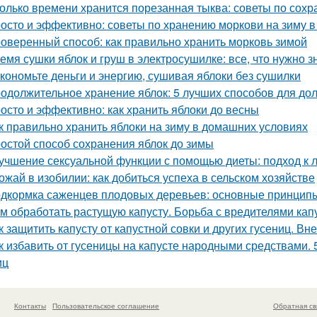
олько времени хранится порезанная тыква: советы по сох
осто и эффективно: советы по хранению моркови на зиму в
оверенный способ: как правильно хранить морковь зимой
емя сушки яблок и груш в электросушилке: все, что нужно з
кономьте деньги и энергию, сушивая яблоки без сушилки
одолжительное хранение яблок: 5 лучших способов для до
осто и эффективно: как хранить яблоки до весны
к правильно хранить яблоки на зиму в домашних условиях
остой способ сохранения яблок до зимы
учшение сексуальной функции с помощью диеты: подход к 
ожай в изобилии: как добиться успеха в сельском хозяйстве
дкормка саженцев плодовых деревьев: основные принцип
м обработать растущую капусту. Борьба с вредителями кап
к защитить капусту от капустной совки и других гусениц. В
к избавить от гусеницы на капусте народными средствами. 
иц
Контакты
Пользовательское соглашение
Обратная св