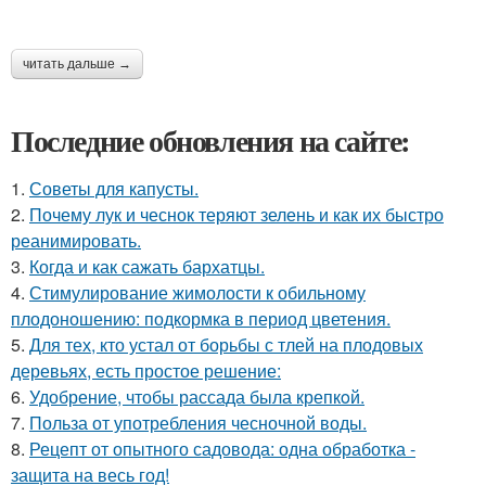
читать дальше →
Последние обновления на сайте:
1.
Советы для капусты.
2.
Почему лук и чеснок теряют зелень и как их быстро
реанимировать.
3.
Когда и как сажать бархатцы.
4.
Стимулирование жимолости к обильному
плодоношению: подкормка в период цветения.
5.
Для тех, кто устал от борьбы с тлей на плодовых
деревьях, есть простое решение:
6.
Удобрение, чтобы рассада была крепкoй.
7.
Польза от употребления чесночной воды.
8.
Рецепт от опытного садовода: одна обработка -
защита на весь год!