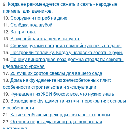
9.
Когда не рекомендуется сажать и сеять - народные
приметы для дачников.
10.
Соорудили погреб на даче.
11.
Селёдка под шубой.
12.
За три года.
13.
Вскуснейшая квашеная капуста.
14.
Своими руками построил помпейскую печь на даче.
15.
Построили тепличку. Когда у человека золотые руки.
16.
Почему виноградная лоза должна страдать: секреты
идеального урожая
17.
25 лучших сортов свеклы для вашего сада
18.
Дома на фундаменте из железобетонных плит:
особенности строительства и эксплуатации
19.
Фундамент из ЖБИ блоков: все, что нужно знать
20.
Возведение фундамента из плит перекрытия: основы
и особенности
21.
Какие необычные рекорды связаны с городом
22.
Осенняя пересадка винограда: пошаговая
инструкция